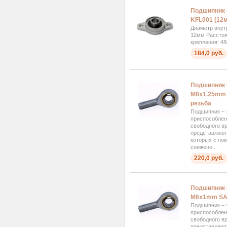
Подшипник
KFL001 (12
Диаметр внут
12мм Расстоя
крепления: 4
184,0 руб.
Подшипник 
M8x1.25mm 
резьба
Подшипник – 
приспособлен
свободного в
представляют 
которых с по
снижено...
220,0 руб.
Подшипник 
M6x1mm SA6
Подшипник – 
приспособлен
свободного в
представляют 