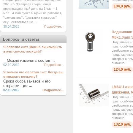
2025 г.:- 30 апреля сокращеный
104,0 руб.
предпраздничный день на 1 час. - 1
мая - 4 мая пункт выдачи не работает,
"самовывоз" / "доставка курьером"
осуществляться не ...
30.04.2025
Подробнее...
Подшипник 
M6x1.0mm S
Вопросы и ответы
Подшипник – 
приспособлен
Я оплатил счет. Можно ли изменить
свободного в
в нем список позиций?
представляют 
которых с по
Можно изменить состав ...
снижено...
02.10.2012
Подробнее...
124,0 руб.
Я только что оплатил счет. Когда вы
отправите посылку?
Сроки сбора заказов и его
отправки -
до ...
LM6UU лин
02.10.2012
Подробнее...
движения, 
Подшипник – 
приспособлен
свободного в
представляют 
которых с по
снижено...
132,0 руб.