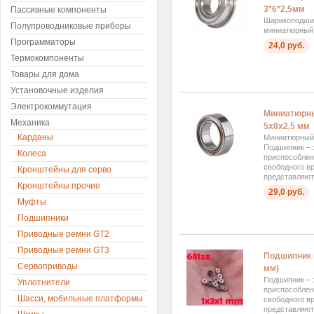
3*6*2,5мм
Пассивные компоненты
Шарикоподши
Полупроводниковые приборы
миниатюрный,
Программаторы
24,0 руб.
Термокомпоненты
Товары для дома
Установочные изделия
Электрокоммутация
Миниатюрн
Механика
5x8x2,5 мм
Карданы
Миниатюрный
Подшипник – 
Колеса
приспособлен
свободного в
Кронштейны для серво
представляют 
Кронштейны прочие
29,0 руб.
Муфты
Подшипники
Приводные ремни GT2
Приводные ремни GT3
Подшипник 
Сервоприводы
мм)
Подшипник – 
Уплотнители
приспособлен
Шасси, мобильные платформы
свободного в
представляют 