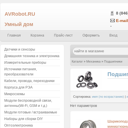
AVRobot.RU
8 (846
E-mail
Умный дом
-
Главная
Корзина
Прайс-лист
Оформить
Вход
Датчики и сенсоры
Домашняя техника и электроника
Каталог
»
Механика
»
Подшипники
Измерительные приборы
Источники питания,
Подши
преобразователи
Кабели, провода, переходники
Корпуса для РЭА
Микросхемы
Сортировка:
имя (по возрастанию)
|
Модули беспроводной связи,
Нет параметров
антенны(Wi-Fi, GSM и т.д.)
Модули готовые / встраиваемые
Наборы для сборки DIY
Шарикоподш
Оптоэлектроника
миниатюрны