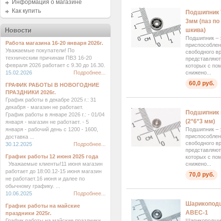
Информация о магазине
Как купить
Подшипник V
3мм (паз п
шкива)
Новости
Подшипник – 
Работа магазина 16-20 января 2026г.
приспособлен
Уважаемые покупатели! По
свободного в
техническим причинам ПВЗ 16-20
представляют 
февраля 2026 работает с 9.30 до 16.30.
которых с по
снижено...
15.02.2026
Подробнее...
60,0 руб.
ГРАФИК РАБОТЫ В НОВОГОДНИЕ
ПРАЗДНИКИ 2026г.
График работы в декабре 2025 г.: 31
декабря - магазин не работает.
Подшипник 
График работы в январе 2026 г.: - 01/04
(2*6*3 мм)
января - магазин не работает. - 5
Подшипник – 
января - рабочий день с 1200 - 1600,
приспособлен
доставка ...
свободного в
30.12.2025
Подробнее...
представляют 
График работы 12 июня 2025 года
которых с по
снижено...
Уважаемые клиенты!11 июня магазин
работает до 18:00.12-15 июня магазин
70,0 руб.
не работает.16 июня и далее по
обычному графику. ...
10.06.2025
Подробнее...
Шарикоподш
График работы на майские
ABEC-1
праздники 2025г.
Шарикоподши
График работы на майские праздники