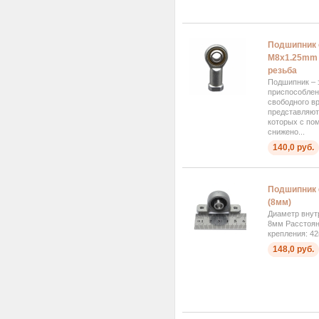
Подшипник 
M8x1.25mm 
резьба
Подшипник – 
приспособлен
свободного в
представляют 
которых с по
снижено...
140,0 руб.
Подшипник
(8мм)
Диаметр внут
8мм Расстоян
крепления: 4
148,0 руб.