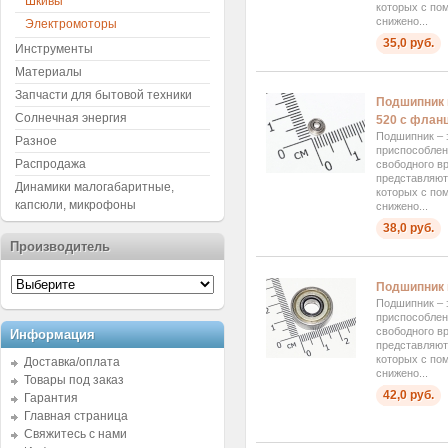
Шкивы
которых с по
снижено...
Электромоторы
35,0 руб.
Инструменты
Материалы
Запчасти для бытовой техники
Подшипник 
Солнечная энергия
520 с фланц
Подшипник – 
Разное
приспособлен
Распродажа
свободного в
представляют 
Динамики малогабаритные,
которых с по
капсюли, микрофоны
снижено...
38,0 руб.
Производитель
Подшипник 
Подшипник – 
приспособлен
свободного в
Информация
представляют 
которых с по
Доставка/оплата
снижено...
Товары под заказ
42,0 руб.
Гарантия
Главная страница
Свяжитесь с нами