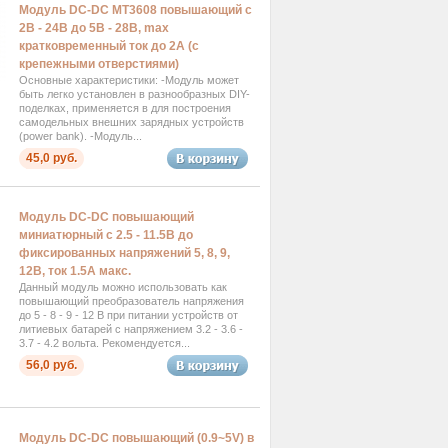
Модуль DC-DC MT3608 повышающий с
2В - 24В до 5В - 28В, max
кратковременный ток до 2А (с
крепежными отверстиями)
Основные характеристики: -Модуль может
быть легко установлен в разнообразных DIY-
поделках, применяется в для построения
самодельных внешних зарядных устройств
(power bank). -Модуль...
45,0 руб.
Модуль DC-DC повышающий
миниатюрный с 2.5 - 11.5В до
фиксированных напряжений 5, 8, 9,
12В, ток 1.5А макс.
Данный модуль можно использовать как
повышающий преобразователь напряжения
до 5 - 8 - 9 - 12 В при питании устройств от
литиевых батарей с напряжением 3.2 - 3.6 -
3.7 - 4.2 вольта. Рекомендуется...
56,0 руб.
Модуль DC-DC повышающий (0.9~5V) в