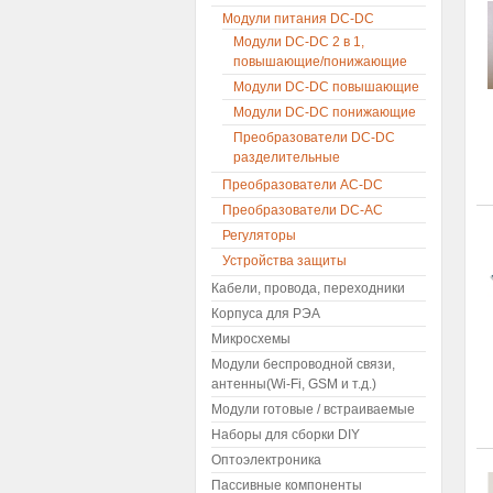
Модули питания DC-DC
Модули DC-DC 2 в 1,
повышающие/понижающие
Модули DC-DC повышающие
Модули DC-DC понижающие
Преобразователи DC-DC
разделительные
Преобразователи AC-DC
Преобразователи DC-AC
Регуляторы
Устройства защиты
Кабели, провода, переходники
Корпуса для РЭА
Микросхемы
Модули беспроводной связи,
антенны(Wi-Fi, GSM и т.д.)
Модули готовые / встраиваемые
Наборы для сборки DIY
Оптоэлектроника
Пассивные компоненты