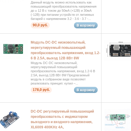
Данный модуль можно использовать как
повышающий преобразователь напряжения
до ± 12 В с током до 50мА (+12В) и 30мА
(-12В) при питании устройств от литиевых
батарей с напряжением 3.2 - 3.6 - 3.7 -...
90,0 руб.
Модуль DC-DC низковольтный,
нерегулируемый повышающий
преобразователь напряжения, вход 1.2-
6 В 2.5А, выход 12В 8Вт 8W
Модуль DC-DC низковольтный,
нерегулируемый повышающий
преобразователь напряжения, вход 1.2-6 В
2.5А, выход 12В 8Вт 8W Предлагаемый
модуль в собранном виде позволяет
реализовать принцип: купил –...
178,0 руб.
DC-DC регулируемый повышающий
преобразователь с индикатором
выходного и входного напряжения,
XL6009 400KHz 4А,