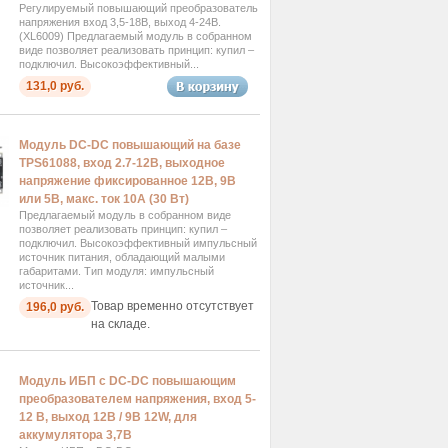
Регулируемый повышающий преобразователь
напряжения вход 3,5-18В, выход 4-24В.
(XL6009) Предлагаемый модуль в собранном
виде позволяет реализовать принцип: купил –
подключил. Высокоэффективный...
131,0 руб.
Модуль DC-DC повышающий на базе
TPS61088, вход 2.7-12В, выходное
напряжение фиксированное 12В, 9В
или 5В, макс. ток 10A (30 Вт)
Предлагаемый модуль в собранном виде
позволяет реализовать принцип: купил –
подключил. Высокоэффективный импульсный
источник питания, обладающий малыми
габаритами. Тип модуля: импульсный
источник...
Товар временно отсутствует
196,0 руб.
на складе.
Модуль ИБП с DC-DC повышающим
преобразователем напряжения, вход 5-
12 В, выход 12В / 9В 12W, для
аккумулятора 3,7В