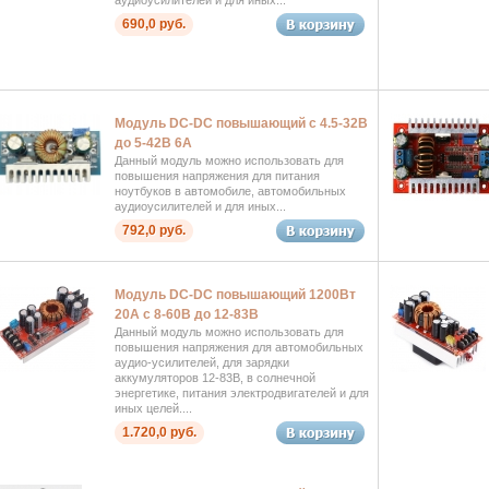
аудиоусилителей и для иных...
690,0 руб.
Модуль DC-DC повышающий с 4.5-32В
до 5-42В 6А
Данный модуль можно использовать для
повышения напряжения для питания
ноутбуков в автомобиле, автомобильных
аудиоусилителей и для иных...
792,0 руб.
Модуль DC-DC повышающий 1200Вт
20А с 8-60В до 12-83В
Данный модуль можно использовать для
повышения напряжения для автомобильных
аудио-усилителей, для зарядки
аккумуляторов 12-83В, в солнечной
энергетике, питания электродвигателей и для
иных целей....
1.720,0 руб.