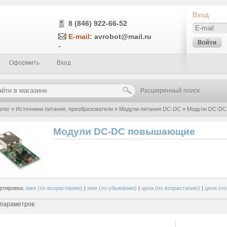
Вход
8 (846) 922-66-52
E-mail:
avrobot@mail.ru
-
Оформить
Вход
Расширенный поиск
алог
»
Источники питания, преобразователи
»
Модули питания DC-DC
»
Модули DC-DC
Модули DC-DC повышающие
ртировка:
имя (по возрастанию)
|
имя (по убыванию)
|
цена (по возрастанию)
|
цена (п
 параметров