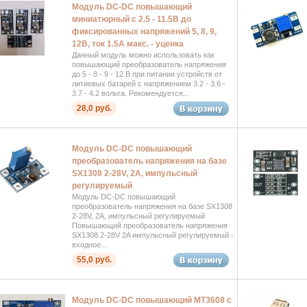
Модуль DC-DC повышающий
миниатюрный с 2.5 - 11.5В до
фиксированных напряжений 5, 8, 9,
12В, ток 1.5А макс. - уценка
Данный модуль можно использовать как
повышающий преобразователь напряжения
до 5 - 8 - 9 - 12 В при питании устройств от
литиевых батарей с напряжением 3.2 - 3.6 -
3.7 - 4.2 вольта. Рекомендуется...
28,0 руб.
Модуль DC-DC повышающий
преобразователь напряжения на базе
SX1308 2-28V, 2A, импульсный
регулируемый
Модуль DC-DC повышающий
преобразователь напряжения на базе SX1308
2-28V, 2A, импульсный регулируемый
Повышающий преобразователь напряжения
SX1308 2-28V 2A импульсный регулируемый -
входное...
55,0 руб.
Модуль DC-DC повышающий MT3608 с