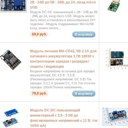
2В - 24В до 5В - 28В, до 2А, вход micro
USB
Модуль DC-DC повышающий с 2В - 24В до 5В
- 28В, до 2А, вход micro USB -Модуль может
быть легко установлен в разнообразных DIY-
поделках. -Модуль поддерживает MicroUSB
вход, можно питать...
69,0 руб.
Модуль питания MH-CD42, 5В 2.1А для
литиевого аккумулятора 3,7В 18650 с
контроллером зарядки / разрядки /
защиты / индикации
Входное напряжение источника для зарядки
аккумулятора: DC 4,5 В - 5,5 В
(Рекомендуемое напряжение: DC 5 В) Ток
зарядки: 0-2,1 А (режим CC, CV) Ток отсечки
зарядки: 100uA Полное напряжение...
78,0 руб.
Модуль DC-DC повышающий
миниатюрный с 2.8 - 5.5В до
фиксированных напряжений ± 12 В, ток
30/50 мА)