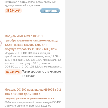
ноутбуков в автомобиле, автомобильных
аудиоусилителей и для иных...
386,0 руб.
Модуль ИБП 40W с DC-DC
преобразователем напряжения, вход
12.6В, выход 5В, 9В, 12В, для
аккумуляторов 3S 11.1В/12.6В (UPS)
Модуль ИБП с DC-DC повышающим
преобразователем напряжения, вход 12.6В -
13В, 4 выхода: 1. DC 12В 1.5А, максимальная
мощность в нагрузку - 18 Вт, разъем
DC5.5*2.1мм. 2. DC 12В 1.5А, максимальная...
Товар временно отсутствует
539,0 руб.
на складе.
Модуль DC-DC повышающий 600Вт 0.2-
10А с 10-60В до 12-60В с
регулируемым ограничением тока
600W неизолированный повышающий DC-DC
модуль с ограничением тока Входное