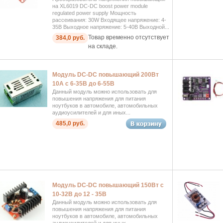
на XL6019 DC-DC boost power module
regulated power supply Мощность
рассеивания: 30W Входящее напряжение: 4-
35В Выходное напряжение: 5-40В Выходной...
Товар временно отсутствует
384,0 руб.
на складе.
Модуль DC-DC повышающий 200Вт
10А с 6-35В до 6-55В
Данный модуль можно использовать для
повышения напряжения для питания
ноутбуков в автомобиле, автомобильных
аудиоусилителей и для иных...
485,0 руб.
Модуль DC-DC повышающий 150Вт с
10-32В до 12 - 35В
Данный модуль можно использовать для
повышения напряжения для питания
ноутбуков в автомобиле, автомобильных