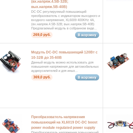
(вх.напряж.4.5В-32В;
вых.напряж.5В-40В)
DC-DC регулируемый повышающий
преобразователь с индикатором выходного и
входного напряжения, XL6009 400KHz 4А,
(вх.напряж.4.5В-32В; вых.напряж.5В-40В)
Предлагаемый модуль в собранном виде...
269,0 руб.
Модуль DC-DC повышающий 120Вт с
10-32В до 35-60В
Данный модуль можно использовать для
повышения напряжения для автомобильных
аудиоусилителей и для иных...
369,0 руб.
Преобразователь напряжения
повышающий на XL6019 DC-DC boost
power module regulated power supply
Преобразователь напряжения повышающий