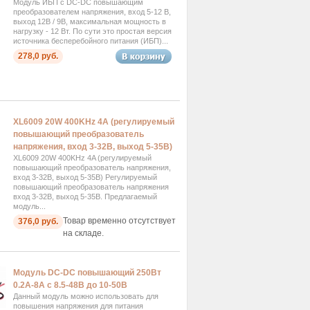
Модуль ИБП с DC-DC повышающим
преобразователем напряжения, вход 5-12 В,
выход 12В / 9В, максимальная мощность в
нагрузку - 12 Вт. По сути это простая версия
источника бесперебойного питания (ИБП)...
278,0 руб.
XL6009 20W 400KHz 4A (регулируемый
повышающий преобразователь
напряжения, вход 3-32В, выход 5-35В)
XL6009 20W 400KHz 4A (регулируемый
повышающий преобразователь напряжения,
вход 3-32В, выход 5-35В) Регулируемый
повышающий преобразователь напряжения
вход 3-32В, выход 5-35В. Предлагаемый
модуль...
Товар временно отсутствует
376,0 руб.
на складе.
Модуль DC-DC повышающий 250Вт
0.2А-8А с 8.5-48В до 10-50В
Данный модуль можно использовать для
повышения напряжения для питания