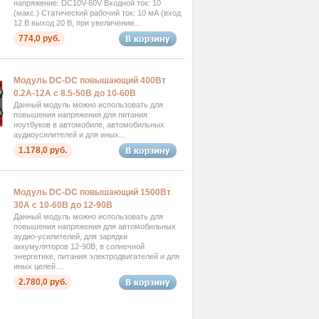
напряжение: DC10V-60V Входной ток: 10
(макс.) Статический рабочий ток: 10 мА (вход
12 В выход 20 В, при увеличении...
774,0 руб.
Модуль DC-DC повышающий 400Вт
0.2А-12А с 8.5-50В до 10-60В
Данный модуль можно использовать для
повышения напряжения для питания
ноутбуков в автомобиле, автомобильных
аудиоусилителей и для иных...
1.178,0 руб.
Модуль DC-DC повышающий 1500Вт
30А с 10-60В до 12-90В
Данный модуль можно использовать для
повышения напряжения для автомобильных
аудио-усилителей, для зарядки
аккумуляторов 12-90В, в солнечной
энергетике, питания электродвигателей и для
иных целей....
2.780,0 руб.