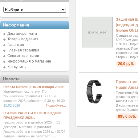
Защитная п
(подходит д
Информация
Gionee GN18
Доставка/оплата
Глянцевая за
Товары под заказ
60*120мм для
GN180. Подхо
Гарантия
размера. Име
Главная страница
технологичес
Свяжитесь с нами
сторон. Подхо
Информация о магазине
20,0 руб.
Как купить
Новости
Браслет ме
Работа магазина 16-20 января 2026г.
Huami Amazf
Уважаемые покупатели! По
Фирменный бр
техническим причинам ПВЗ 16-20
ремешок для 
февраля 2026 работает с 9.30 до 16.30.
Amazfit Cor 2
В комплекте 
15.02.2026
Подробнее...
длины браслет
ГРАФИК РАБОТЫ В НОВОГОДНИЕ
895,0 руб.
ПРАЗДНИКИ 2026г.
График работы в декабре 2025 г.: 31
декабря - магазин не работает.
График работы в январе 2026 г.: - 01/04
января - магазин не работает. - 5