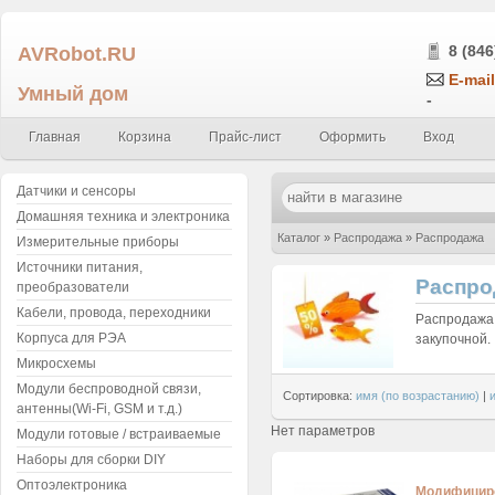
AVRobot.RU
8 (846
E-mail
Умный дом
-
Главная
Корзина
Прайс-лист
Оформить
Вход
Датчики и сенсоры
Домашняя техника и электроника
Каталог
»
Распродажа
»
Распродажа
Измерительные приборы
Источники питания,
Распро
преобразователи
Кабели, провода, переходники
Распродажа 
Корпуса для РЭА
закупочной.
Микросхемы
Модули беспроводной связи,
Сортировка:
имя (по возрастанию)
|
антенны(Wi-Fi, GSM и т.д.)
Нет параметров
Модули готовые / встраиваемые
Наборы для сборки DIY
Оптоэлектроника
Модифицир