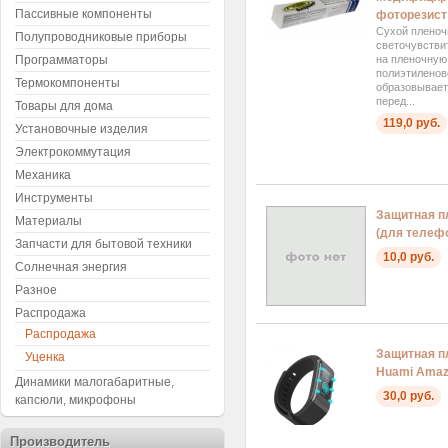
Пассивные компоненты
фоторезист
Сухой пленоч
Полупроводниковые приборы
светочувстви
на пленочную
Программаторы
полиэтиленов
Термокомпоненты
образовывает
перед...
Товары для дома
119,0 руб.
Установочные изделия
Электрокоммутация
Механика
Инструменты
Защитная п
Материалы
(для телефо
Запчасти для бытовой техники
10,0 руб.
Солнечная энергия
Разное
Распродажа
Распродажа
Защитная пл
Уценка
Huami Amazf
Динамики малогабаритные,
30,0 руб.
капсюли, микрофоны
Производитель