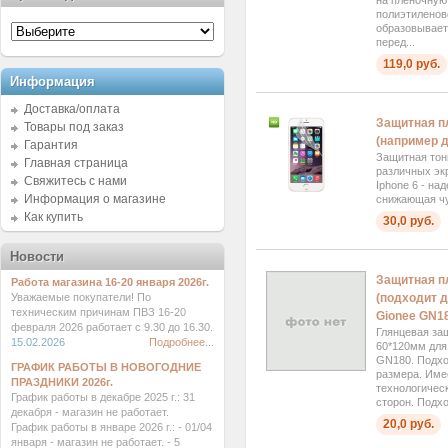
полиэтиленов
образовывает
перед...
119,0 руб.
Информация
Доставка/оплата
Защитная п
Товары под заказ
(например д
Гарантия
Защитная тон
Главная страница
различных эк
Свяжитесь с нами
Iphone 6 - на
Информация о магазине
снижающая чу
Как купить
30,0 руб.
Новости
Защитная п
Работа магазина 16-20 января 2026г.
(подходит д
Уважаемые покупатели! По
техническим причинам ПВЗ 16-20
Gionee GN18
февраля 2026 работает с 9.30 до 16.30.
Глянцевая за
15.02.2026
Подробнее...
60*120мм для
GN180. Подхо
ГРАФИК РАБОТЫ В НОВОГОДНИЕ
размера. Име
ПРАЗДНИКИ 2026г.
технологичес
График работы в декабре 2025 г.: 31
сторон. Подхо
декабря - магазин не работает.
20,0 руб.
График работы в январе 2026 г.: - 01/04
января - магазин не работает. - 5