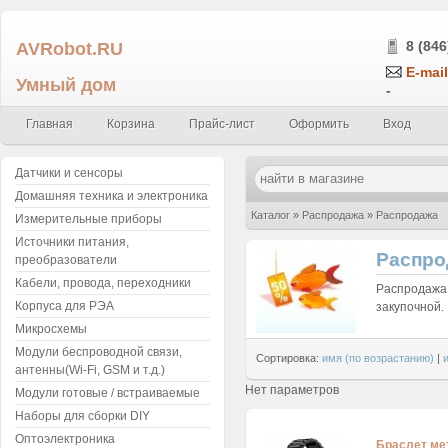
AVRobot.RU
8 (846
E-mail
Умный дом
-
Главная
Корзина
Прайс-лист
Оформить
Вход
Датчики и сенсоры
Домашняя техника и электроника
Каталог
»
Распродажа
»
Распродажа
Измерительные приборы
Источники питания,
Распро
преобразователи
Кабели, провода, переходники
Распродажа 
Корпуса для РЭА
закупочной.
Микросхемы
Модули беспроводной связи,
Сортировка:
имя (по возрастанию)
|
антенны(Wi-Fi, GSM и т.д.)
Нет параметров
Модули готовые / встраиваемые
Наборы для сборки DIY
Оптоэлектроника
Браслет ме