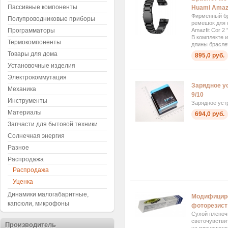
Пассивные компоненты
Huami Amazf
Фирменный бр
Полупроводниковые приборы
ремешок для 
Amazfit Cor 2
Программаторы
В комплекте 
Термокомпоненты
длины браслет
Товары для дома
895,0 руб.
Установочные изделия
Электрокоммутация
Зарядное у
Механика
9/10
Инструменты
Зарядное уст
Материалы
694,0 руб.
Запчасти для бытовой техники
Солнечная энергия
Разное
Распродажа
Распродажа
Уценка
Динамики малогабаритные,
Модифицир
капсюли, микрофоны
фоторезист
Сухой пленоч
светочувстви
Производитель
на пленочную