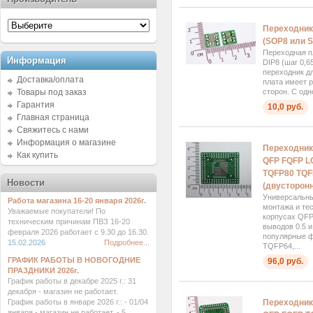
Переходник
(SOP8 или S
Переходная 
Информация
DIP8 (шаг 0,6
переходник д
Доставка/оплата
плата имеет р
Товары под заказ
сторон. С одн
Гарантия
10,0 руб.
Главная страница
Свяжитесь с нами
Информация о магазине
Переходник
Как купить
QFP FQFP L
TQFP80 TQFP
Новости
(двусторонн
Универсальны
Работа магазина 16-20 января 2026г.
монтажа и те
Уважаемые покупатели! По
корпусах QFP
техническим причинам ПВЗ 16-20
выводов 0.5 и
февраля 2026 работает с 9.30 до 16.30.
популярные 
15.02.2026
Подробнее...
TQFP64,...
ГРАФИК РАБОТЫ В НОВОГОДНИЕ
96,0 руб.
ПРАЗДНИКИ 2026г.
График работы в декабре 2025 г.: 31
декабря - магазин не работает.
График работы в январе 2026 г.: - 01/04
Переходник
января - магазин не работает. - 5