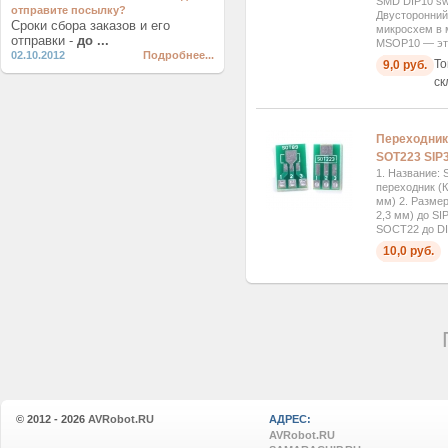
SMD DIP10 swi
отправите посылку?
Двусторонний
Сроки сбора заказов и его
микросхем в 
отправки -
до ...
MSOP10 — это
02.10.2012
Подробнее...
То
9,0 руб.
ск
Переходник
SOT223 SIP3
1. Название:
переходник (
мм) 2. Размер
2,3 мм) до SI
SOCT22 до DIP
10,0 руб.
© 2012 - 2026
AVRobot.RU
АДРЕС:
AVRobot.RU