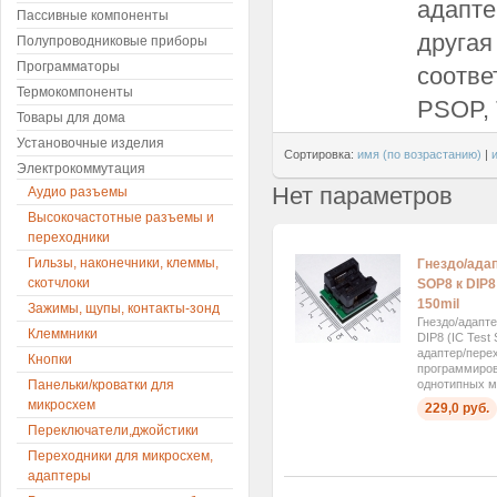
адапте
Пассивные компоненты
другая
Полупроводниковые приборы
Программаторы
соотве
Термокомпоненты
PSOP, 
Товары для дома
Установочные изделия
Сортировка:
имя (по возрастанию)
|
Электрокоммутация
Нет параметров
Аудио разъемы
Высокочастотные разъемы и
переходники
Гильзы, наконечники, клеммы,
Гнездо/ада
скотчлоки
SOP8 к DIP8 
150mil
Зажимы, щупы, контакты-зонд
Гнездо/адапт
Клеммники
DIP8 (IC Test 
адаптер/пере
Кнопки
программиров
Панельки/кроватки для
однотипных м
микросхем
229,0 руб.
Переключатели,джойстики
Переходники для микросхем,
адаптеры