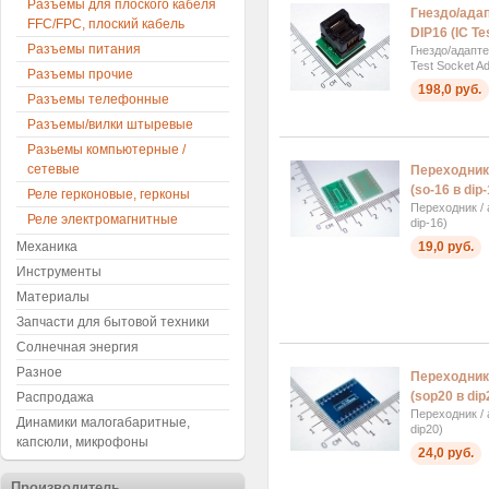
Разъемы для плоского кабеля
Гнездо/ада
FFC/FPC, плоский кабель
DIP16 (IC Te
Разъемы питания
Гнездо/адапт
Test Socket Ad
Разъемы прочие
198,0 руб.
Разъемы телефонные
Разъемы/вилки штыревые
Разьемы компьютерные /
сетевые
Переходник
(so-16 в dip-
Реле герконовые, герконы
Переходник / 
Реле электромагнитные
dip-16)
Механика
19,0 руб.
Инструменты
Материалы
Запчасти для бытовой техники
Солнечная энергия
Разное
Переходник
(sop20 в dip
Распродажа
Переходник / 
Динамики малогабаритные,
dip20)
капсюли, микрофоны
24,0 руб.
Производитель