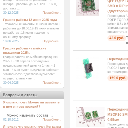
QFP FQFP TQ
января - рабочий день с 1200 - 1600,
SMD в DIP sw
доставка ...
(двусторонн
30.12.2025
Подробнее...
Переходник /
График работы 12 июня 2025 года
FQFP TQFP(32
switch 0.5 / 
Уважаемые клиенты!11 июня магазин
Уникальная к
работает до 18:00.12-15 июня магазин
совместить с
не работает.16 июня и далее по
обычному графику. ...
Т
42,0 руб.
10.06.2025
Подробнее...
н
График работы на майские
праздники 2025г.
График работы на майские праздники
Переходник
2025 г.:- 30 апреля сокращеный
Переходник д
предпраздничный день на 1 час. - 1
PLCC44 (для 
мая - 4 мая пункт выдачи не работает,
контроллеров 
"самовывоз" / "доставка курьером"
159,0 руб.
осуществляться не ...
30.04.2025
Подробнее...
Вопросы и ответы
Я оплатил счет. Можно ли изменить
в нем список позиций?
Переходник
MSOP10 SMD 
Можно изменить состав ...
02.10.2012
Подробнее...
0.95мм
Переходник 
Я только что оплатил счет. Когда вы