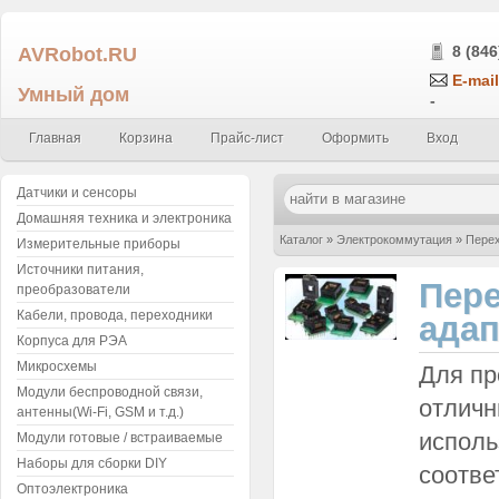
AVRobot.RU
8 (846
E-mail
Умный дом
-
Главная
Корзина
Прайс-лист
Оформить
Вход
Датчики и сенсоры
Домашняя техника и электроника
Каталог
»
Электрокоммутация
»
Перех
Измерительные приборы
Источники питания,
Пере
преобразователи
Кабели, провода, переходники
ада
Корпуса для РЭА
Микросхемы
Для пр
Модули беспроводной связи,
отличн
антенны(Wi-Fi, GSM и т.д.)
исполь
Модули готовые / встраиваемые
Наборы для сборки DIY
соотве
Оптоэлектроника