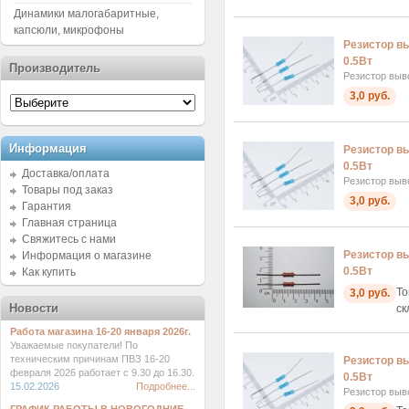
Динамики малогабаритные,
капсюли, микрофоны
Резистор в
0.5Вт
Производитель
Резистор выв
3,0 руб.
Информация
Резистор в
0.5Вт
Доставка/оплата
Резистор выв
Товары под заказ
3,0 руб.
Гарантия
Главная страница
Свяжитесь с нами
Резистор вы
Информация о магазине
0.5Вт
Как купить
То
3,0 руб.
Новости
ск
Работа магазина 16-20 января 2026г.
Уважаемые покупатели! По
техническим причинам ПВЗ 16-20
Резистор в
февраля 2026 работает с 9.30 до 16.30.
0.5Вт
15.02.2026
Подробнее...
Резистор выв