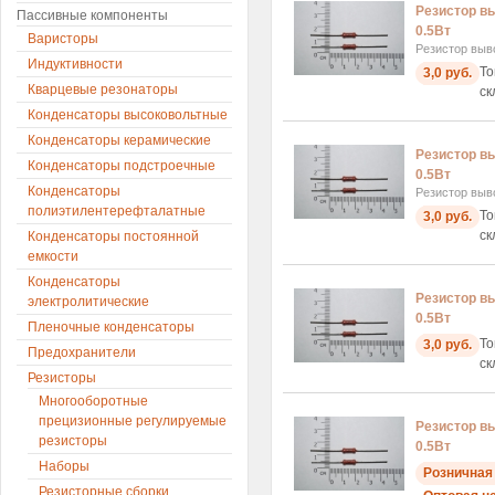
Резистор в
Пассивные компоненты
0.5Вт
Варисторы
Резистор выв
Индуктивности
То
3,0 руб.
Кварцевые резонаторы
ск
Конденсаторы высоковольтные
Конденсаторы керамические
Резистор в
Конденсаторы подстроечные
0.5Вт
Конденсаторы
Резистор выв
полиэтилентерефталатные
То
3,0 руб.
ск
Конденсаторы постоянной
емкости
Конденсаторы
Резистор вы
электролитические
0.5Вт
Пленочные конденсаторы
То
3,0 руб.
Предохранители
ск
Резисторы
Многооборотные
прецизионные регулируемые
Резистор в
резисторы
0.5Вт
Наборы
Розничная 
Резисторные сборки