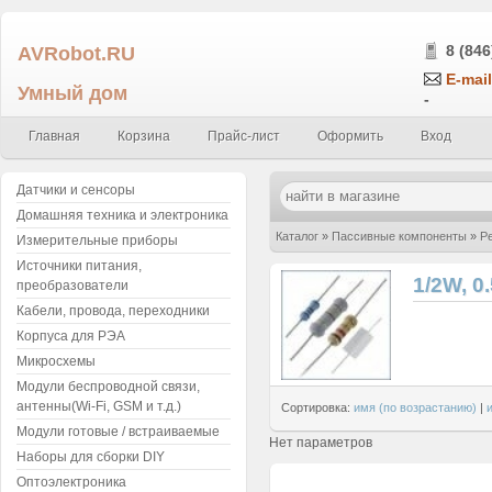
AVRobot.RU
8 (846
E-mail
Умный дом
-
Главная
Корзина
Прайс-лист
Оформить
Вход
Датчики и сенсоры
Домашняя техника и электроника
Каталог
»
Пассивные компоненты
»
Р
Измерительные приборы
Источники питания,
1/2W, 0
преобразователи
Кабели, провода, переходники
Корпуса для РЭА
Микросхемы
Модули беспроводной связи,
антенны(Wi-Fi, GSM и т.д.)
Сортировка:
имя (по возрастанию)
|
Модули готовые / встраиваемые
Нет параметров
Наборы для сборки DIY
Оптоэлектроника