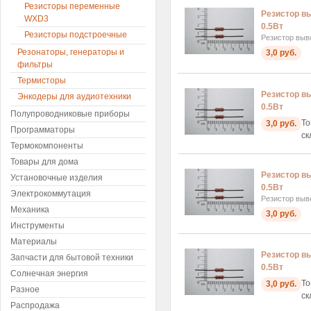
Резисторы переменные
Резистор в
WXD3
0.5Вт
Резисторы подстроечные
Резистор выв
Резонаторы, генераторы и
3,0 руб.
фильтры
Термисторы
Резистор в
Энкодеры для аудиотехники
0.5Вт
Полупроводниковые приборы
То
3,0 руб.
Программаторы
ск
Термокомпоненты
Товары для дома
Резистор в
Установочные изделия
0.5Вт
Электрокоммутация
Резистор выв
Механика
3,0 руб.
Инструменты
Материалы
Резистор в
Запчасти для бытовой техники
0.5Вт
Солнечная энергия
То
3,0 руб.
Разное
ск
Распродажа