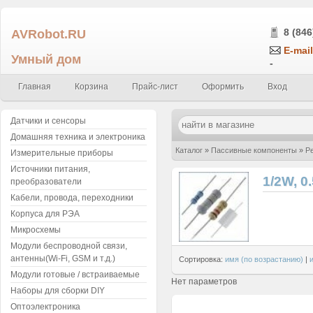
AVRobot.RU
8 (846
E-mail
Умный дом
-
Главная
Корзина
Прайс-лист
Оформить
Вход
Датчики и сенсоры
Домашняя техника и электроника
Каталог
»
Пассивные компоненты
»
Р
Измерительные приборы
Источники питания,
1/2W, 0
преобразователи
Кабели, провода, переходники
Корпуса для РЭА
Микросхемы
Модули беспроводной связи,
антенны(Wi-Fi, GSM и т.д.)
Сортировка:
имя (по возрастанию)
|
Модули готовые / встраиваемые
Нет параметров
Наборы для сборки DIY
Оптоэлектроника