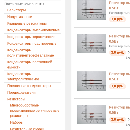
Резистор в
Пассивные компоненты
0.5Вт
Варисторы
Резистор выв
Индуктивности
3,0 руб.
Кварцевые резонаторы
Конденсаторы высоковольтные
Резистор в
Конденсаторы керамические
0.5Вт
Конденсаторы подстроечные
Резистор выв
Конденсаторы
То
3,0 руб.
полиэтилентерефталатные
ск
Конденсаторы постоянной
емкости
Конденсаторы
Резистор в
электролитические
0.5Вт
Пленочные конденсаторы
3,0 руб.
Предохранители
Резисторы
Многооборотные
Резистор в
прецизионные регулируемые
0.5Вт
резисторы
То
3,0 руб.
Наборы
ск
Резисторные сборки