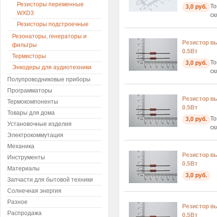
Резисторы переменные
То
3,0 руб.
WXD3
ск
Резисторы подстроечные
Резонаторы, генераторы и
Резистор в
фильтры
0.5Вт
Термисторы
То
3,0 руб.
Энкодеры для аудиотехники
ск
Полупроводниковые приборы
Программаторы
Резистор в
Термокомпоненты
0.5Вт
Товары для дома
То
3,0 руб.
Установочные изделия
ск
Электрокоммутация
Механика
Резистор в
Инструменты
0.5Вт
Материалы
3,0 руб.
Запчасти для бытовой техники
Солнечная энергия
Разное
Резистор в
Распродажа
0.5Вт