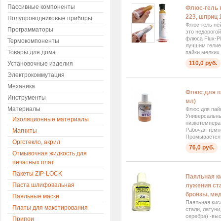
Пассивные компоненты
Флюс-гель
223, шприц 
Полупроводниковые приборы
Флюс-гель н
Программаторы
это недорогой
флюса Flux-Pl
Термокомпоненты
лучшим гелие
Товары для дома
пайки мелких 
110,0 руб.
Установочные изделия
Электрокоммутация
Механика
Флюс для п
Инструменты
мл)
Материалы
Флюс для пай
Универсальн
Изоляционные материалы
низкотемпера
Рабочая темп
Магниты
Промывается.
Оргстекло, акрил
76,0 руб.
Отмывочная жидкость для
печатных плат
Пакеты ZIP-LOCK
Паяльная ки
Паста шлифовальная
лужения ста
бронзы, мед
Паяльные маски
Паяльная кис
Платы для макетирования
стали, латуни
серебра) -вы
Припои