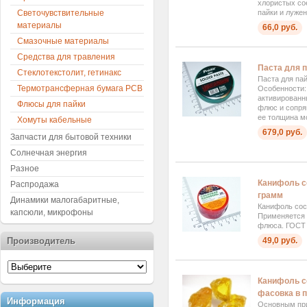
хлористых со
пайки и лужени
Светочувствительные
материалы
66,0 руб.
Смазочные материалы
Средства для травления
Паста для па
Стеклотекстолит, гетинакс
Паста для пайк
Термотрансферная бумага PCB
Особенности:
активированн
Флюсы для пайки
флюс и сопря
ее толщина мо
Хомуты кабельные
679,0 руб.
Запчасти для бытовой техники
Солнечная энергия
Разное
Канифоль с
Распродажа
грамм
Динамики малогабаритные,
Канифоль сос
капсюли, микрофоны
Применяется 
флюса. ГОСТ 
49,0 руб.
Производитель
Канифоль со
фасовка в п
Информация
Основным пр