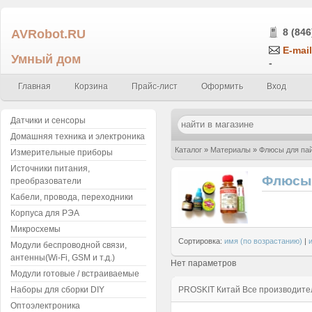
AVRobot.RU
8 (846
E-mail
Умный дом
-
Главная
Корзина
Прайс-лист
Оформить
Вход
Датчики и сенсоры
Домашняя техника и электроника
Каталог
»
Материалы
»
Флюсы для па
Измерительные приборы
Источники питания,
Флюсы 
преобразователи
Кабели, провода, переходники
Корпуса для РЭА
Микросхемы
Сортировка:
имя (по возрастанию)
|
Модули беспроводной связи,
антенны(Wi-Fi, GSM и т.д.)
Нет параметров
Модули готовые / встраиваемые
PROSKIT
Китай
Все производите
Наборы для сборки DIY
Оптоэлектроника