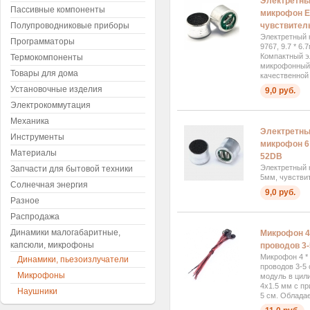
Электретны
Пассивные компоненты
микрофон EM
чувствител
Полупроводниковые приборы
Электретный 
Программаторы
9767, 9.7 * 6
Компактный э
Термокомпоненты
микрофонный
Товары для дома
качественной 
Установочные изделия
9,0 руб.
Электрокоммутация
Механика
Электретны
Инструменты
микрофон 6
Материалы
52DB
Электретный 
Запчасти для бытовой техники
5мм, чувстви
Солнечная энергия
9,0 руб.
Разное
Распродажа
Динамики малогабаритные,
Микрофон 4 
капсюли, микрофоны
проводов 3-
Микрофон 4 * 
Динамики, пьезоизлучатели
проводов 3-5
Микрофоны
модуль в цил
4x1.5 мм с п
Наушники
5 см. Обладае