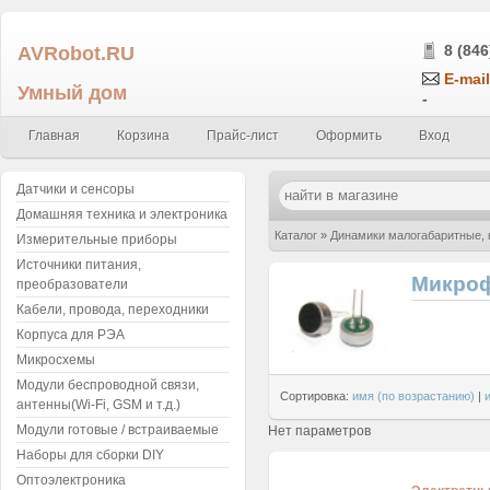
AVRobot.RU
8 (846
E-mail
Умный дом
-
Главная
Корзина
Прайс-лист
Оформить
Вход
Датчики и сенсоры
Домашняя техника и электроника
Каталог
»
Динамики малогабаритные,
Измерительные приборы
Источники питания,
Микро
преобразователи
Кабели, провода, переходники
Корпуса для РЭА
Микросхемы
Модули беспроводной связи,
Сортировка:
имя (по возрастанию)
|
антенны(Wi-Fi, GSM и т.д.)
Модули готовые / встраиваемые
Нет параметров
Наборы для сборки DIY
Оптоэлектроника