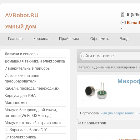
AVRobot.RU
8 (846
E-mail
Умный дом
-
Главная
Корзина
Прайс-лист
Оформить
Вход
Датчики и сенсоры
Домашняя техника и электроника
Каталог
»
Динамики малогабаритные,
Измерительные приборы
Источники питания,
Микро
преобразователи
Кабели, провода, переходники
Корпуса для РЭА
Микросхемы
Модули беспроводной связи,
Сортировка:
имя (по возрастанию)
|
антенны(Wi-Fi, GSM и т.д.)
Модули готовые / встраиваемые
Нет параметров
Наборы для сборки DIY
Оптоэлектроника