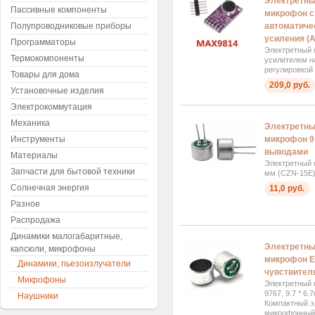
Электретны
Пассивные компоненты
микрофон с
автоматиче
Полупроводниковые приборы
усиления (
Программаторы
Электретный 
Термокомпоненты
усилителем н
регулировкой
Товары для дома
209,0 руб.
Установочные изделия
Электрокоммутация
Механика
Электретны
микрофон 9 
Инструменты
выводами
Материалы
Электретный 
Запчасти для бытовой техники
мм (CZN-15E)
Солнечная энергия
11,0 руб.
Разное
Распродажа
Динамики малогабаритные,
Электретны
капсюли, микрофоны
микрофон EM
Динамики, пьезоизлучатели
чувствител
Микрофоны
Электретный 
9767, 9.7 * 6
Наушники
Компактный э
микрофонный