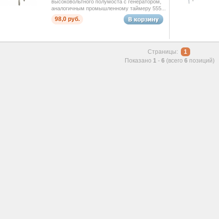
высоковольтного полумоста с генератором,
аналогичным промышленному таймеру 555...
98,0 руб.
Страницы:
1
Показано
1
-
6
(всего
6
позиций)