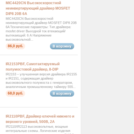
MIC4420CN Высокоскоростной
неинвертирующий драйвер MOSFET
DIP8 20B 6A
MIC4420CN Высокоскоростной
неинвертирующий драйвер MOSFET DIP8 20B
6A Технические параметры: Тип драйвера:
mosfet driver Выходной ток втекающий/
вытекающий: 6 А Напряжение
высоковольтной...
86,0 руб.
IR2153PBF, Самотактируемый
полумостовой драйвер, 8-DIP
IR2153 – улучшенная версия драйвера IR2155
и IR2151, содержащая драйвер
высоковольтного полумоста с генератором,
аналогичным промышленному таймеру 555...
68,0 руб.
IR2110PBF, Драйвер ключей нижнего и
верхнего уровней, 500В, 2А
IR2110/IR2113 высоковольтные, мощные
интегральные схемы. Логические изделия