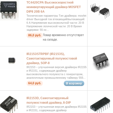
TC4420CPA Высокоскоростной
неинвертирующий драйвер MOSFET
DIP8 20B 6A
Технические параметры Тип драйвера: mosfet
driver Выходной ток втекающий/вытекающий:
6 А Напряжение высоковольтной части: 20 В
Напряжение логической части: 20 В Время
задержки: 55 нс...
Товар временно отсутствует
86,0 руб.
на складе.
IR215ЗSTRPBF (IR2153S),
Самотактируемый полумостовой
драйвер, SOP-8
IR2153 – улучшенная версия драйвера IR2155
и IR2151, содержащая драйвер
высоковольтного полумоста с генератором,
аналогичным промышленному таймеру 555...
64,0 руб.
IR2153D, Самотактируемый
полумостовой драйвер, 8-DIP
IR2153 – улучшенная версия драйвера IR2155
и IR2151, содержащая драйвер