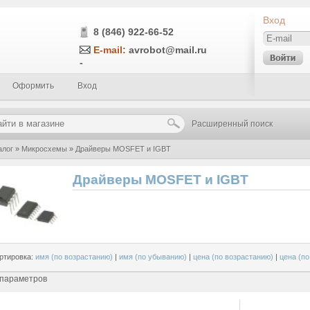
Вход
8 (846) 922-66-52
E-mail:
avrobot@mail.ru
-
Оформить
Вход
Расширенный поиск
алог
»
Микросхемы
»
Драйверы MOSFET и IGBT
Драйверы MOSFET и IGBT
ртировка:
имя (по возрастанию)
|
имя (по убыванию)
|
цена (по возрастанию)
|
цена (п
 параметров