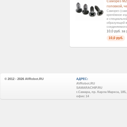
Саморез М2
головкой, ч
Саморез (сам
крепёжное изд
и специально
образующей в
соединяемого.
10,0 руб. за
10,0 руб.
© 2012 - 2026
AVRobot.RU
АДРЕС:
AVRobot.RU
SAMARACHIP.RU
г.Самара, пр. Карла Маркса, 185,
офис 14