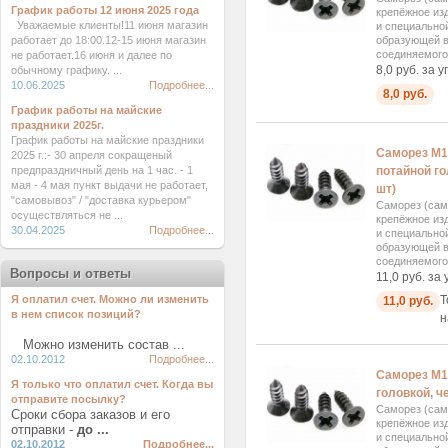
График работы 12 июня 2025 года
крепёжное изд
Уважаемые клиенты!11 июня магазин
и специально
работает до 18:00.12-15 июня магазин
образующей в
соединяемого.
не работает.16 июня и далее по
8,0 руб. за у
обычному графику. ...
10.06.2025
Подробнее...
8,0 руб.
График работы на майские
праздники 2025г.
График работы на майские праздники
Саморез М1
2025 г.:- 30 апреля сокращеный
предпраздничный день на 1 час. - 1
потайной го
мая - 4 мая пункт выдачи не работает,
шт)
"самовывоз" / "доставка курьером"
Саморез (сам
осуществляться не ...
крепёжное изд
30.04.2025
Подробнее...
и специально
образующей в
соединяемого.
Вопросы и ответы
11,0 руб. за 
Я оплатил счет. Можно ли изменить
Т
11,0 руб.
в нем список позиций?
н
Можно изменить состав ...
02.10.2012
Подробнее...
Саморез М1
Я только что оплатил счет. Когда вы
головкой, ч
отправите посылку?
Саморез (сам
Сроки сбора заказов и его
крепёжное изд
отправки -
до ...
и специально
02.10.2012
Подробнее...