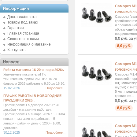
Саморез М1
Информация
головкой, ч
Доставка/оплата
Саморез (сам
крепёжное изд
Товары под заказ
и специально
Гарантия
образующей в
Главная страница
соединяемого.
8,0 руб. за у
Свяжитесь с нами
Информация о магазине
8,0 руб.
Как купить
Новости
Саморез М1
головкой, ч
Работа магазина 16-20 января 2026г.
Уважаемые покупатели! По
Саморез М1.4
головкой, чер
техническим причинам ПВЗ 16-20
шт).Миниатю
февраля 2026 работает с 9.30 до 16.30.
шуруп) с мет
15.02.2026
Подробнее...
5 мм, предна
ГРАФИК РАБОТЫ В НОВОГОДНИЕ
крепления...
ПРАЗДНИКИ 2026г.
8,0 руб. за у
График работы в декабре 2025 г.: 31
8,0 руб.
декабря - магазин не работает.
График работы в январе 2026 г.: - 01/04
января - магазин не работает. - 5
января - рабочий день с 1200 - 1600,
Саморез М1
доставка ...
головкой, ч
30.12.2025
Подробнее...
Саморез (сам