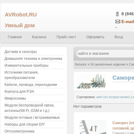
AVRobot.RU
8 (846
E-mail
Умный дом
-
Главная
Корзина
Прайс-лист
Оформить
Вход
Датчики и сенсоры
Домашняя техника и электроника
Каталог
»
Установочные изделия
»
Са
Измерительные приборы
Источники питания,
Саморе
преобразователи
Кабели, провода, переходники
Корпуса для РЭА
Сортировка:
имя (по возрастанию)
|
Микросхемы
Модули беспроводной связи,
Нет параметров
антенны(Wi-Fi, GSM и т.д.)
Модули готовые / встраиваемые
Саморез 2x
Наборы для сборки DIY
головкой, ц
Оптоэлектроника
Саморез (сам