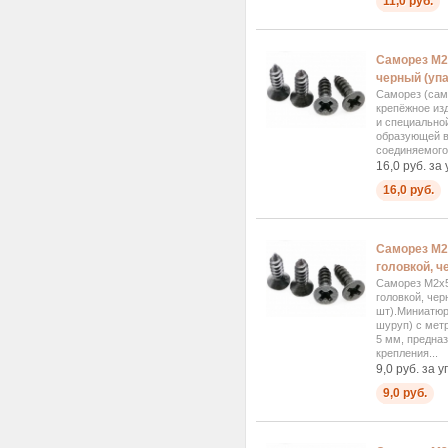
11,0 руб.
Саморез М2.
черный (упа
Саморез (сам
крепёжное изд
и специально
образующей в
соединяемого.
16,0 руб. за
16,0 руб.
Саморез М2
головкой, ч
Саморез М2x5
головкой, чер
шт).Миниатю
шуруп) с мет
5 мм, предна
крепления...
9,0 руб. за у
9,0 руб.