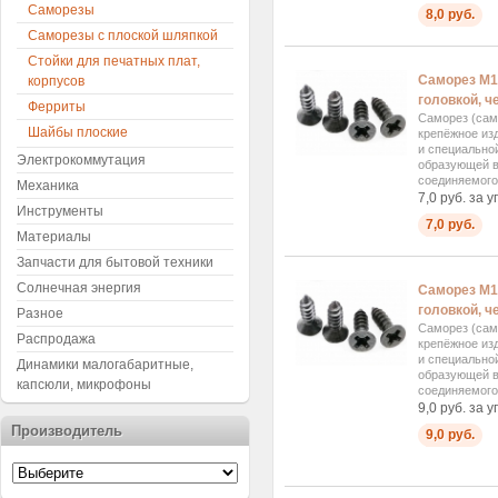
Саморезы
8,0 руб.
Саморезы с плоской шляпкой
Стойки для печатных плат,
Саморез М1
корпусов
головкой, ч
Ферриты
Саморез (сам
Шайбы плоские
крепёжное изд
и специально
Электрокоммутация
образующей в
соединяемого.
Механика
7,0 руб. за у
Инструменты
7,0 руб.
Материалы
Запчасти для бытовой техники
Солнечная энергия
Саморез М1
головкой, ч
Разное
Саморез (сам
Распродажа
крепёжное изд
и специально
Динамики малогабаритные,
образующей в
капсюли, микрофоны
соединяемого.
9,0 руб. за у
Производитель
9,0 руб.