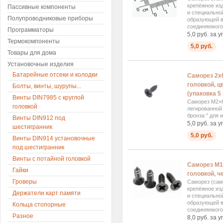
крепёжное изд
Пассивные компоненты
и специально
Полупроводниковые приборы
образующей в
соединяемого.
Программаторы
5,0 руб. за у
Термокомпоненты
5,0 руб.
Товары для дома
Установочные изделия
Батарейные отсеки и колодки
Саморез 2x
головкой, ц
Болты, винты, шурупы...
(упаковка 5
Винты DIN7985 с круглой
Саморез М2×6
головкой
легированной
бронза " для 
Винты DIN912 под
5,0 руб. за у
шестигранник
5,0 руб.
Винты DIN914 установочные
под шестигранник
Винты с потайной головкой
Саморез М1
Гайки
головкой, ч
Гроверы
Саморез (сам
крепёжное изд
Держатели карт памяти
и специально
образующей в
Кольца стопорные
соединяемого.
Разное
8,0 руб. за у