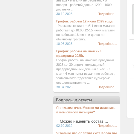
января - магазин не работает. - 5
января - рабочий день с 1200 - 1600,
доставка ...
30.12.2025
Подробнее...
График работы 12 июня 2025 года
Уважаемые клиенты!11 июня магазин
работает до 18:00.12-15 июня магазин
не работает.16 июня и далее по
обычному графику. ...
10.06.2025
Подробнее...
График работы на майские
праздники 2025г.
График работы на майские праздники
2025 г.:- 30 апреля сокращеный
предпраздничный день на 1 час. - 1
мая - 4 мая пункт выдачи не работает,
"самовывоз" / "доставка курьером"
осуществляться не ...
30.04.2025
Подробнее...
Вопросы и ответы
Я оплатил счет. Можно ли изменить
в нем список позиций?
Можно изменить состав ...
02.10.2012
Подробнее...
Я только что оплатил счет. Когда вы