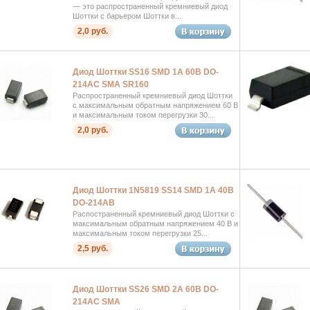
— это распространенный кремниевый диод
Шоттки с барьером Шоттки в...
2,0 руб.
Диод Шоттки SS16 SMD 1А 60В DO-
214AC SMA SR160
Распространенный кремниевый диод Шоттки
с максимальным обратным напряжением 60 В
и максимальным током перегрузки 30...
2,0 руб.
Диод Шоттки 1N5819 SS14 SMD 1А 40В
DO-214AB
Распостраненный кремниевый диод Шоттки с
максимальным обратным напряжением 40 В и
максимальным током перегрузки 25...
2,5 руб.
Диод Шоттки SS26 SMD 2А 60В DO-
214AC SMA