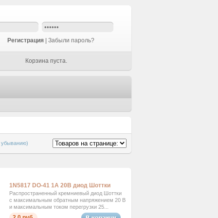
Регистрация
|
Забыли пароль?
Корзина пуста.
о убыванию)
1N5817 DO-41 1А 20В диод Шоттки
Распространенный кремниевый диод Шоттки
с максимальным обратным напряжением 20 В
и максимальным током перегрузки 25...
2,0 руб.