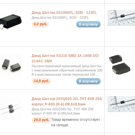
Диод Шоттки SS1060FL, SOD - 123FL
Диод Шоттки SS1060FL, SOD - 123FL
6,0 руб.
Диод Шоттки SS310 SMD 3А 100В DO-
214AC SMA
Распространенный кремниевый диод Шоттки
с максимальным обратным напряжением 100
В и максимальным током перегрузки 100...
14,0 руб.
Диод Шоттки 20SQ045-3G, THT 45В 20А
корпус P-600 (R-6) Ø8,6x8,6мм
Диод Шоттки 20SQ045-3G, THT 45В 20А
корпус P-600 (R-6) Ø8,6x8,6мм
Товар временно отсутствует
20,0 руб.
на складе.