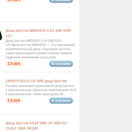
Диод Шоттки MBR0520 0.5А 20В SOD-
123
Диод Шоттки MBR0520 0.5А 20В SOD-
123.Диод Шоттки MBR0520 — это компактный
выпрямительный диод с барьером Шоттки,
характеризующийся крайне низким прямым
падением напряжения и высоким...
2,0 руб.
1N5819 DO-41 1А 40В диод Шоттки
Распространенный кремниевый диод Шоттки
с максимальным обратным напряжением 40 В
и максимальным током перегрузки 30...
2,8 руб.
Диод Шоттки SS24 SMD 2А 40В DO-
214AC SMA SR240