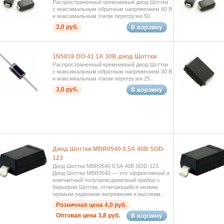
Распространенный кремниевый диод Шоттки
с максимальным обратным напряжением 60 В
и максимальным током перегрузки 50...
3,0 руб.
1N5818 DO-41 1А 30В диод Шоттки
Распространенный кремниевый диод Шоттки
с максимальным обратным напряжением 30 В
и максимальным током перегрузки 25...
3,0 руб.
Диод Шоттки MBR0540 0.5А 40В SOD-
123
Диод Шоттки MBR0540 0.5А 40В SOD-123.
Диод Шоттки MBR0540 — это эффективный и
компактный полупроводниковый прибор с
барьером Шоттки, отличающийся низким
прямым падением напряжения и высоким...
Розничная цена 4,0 руб.
Оптовая цена 3,8 руб.