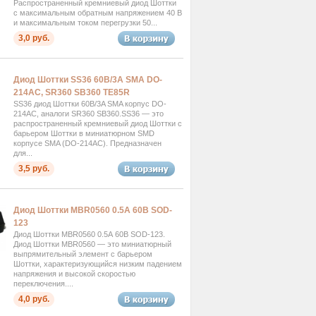
Распространенный кремниевый диод Шоттки
с максимальным обратным напряжением 40 В
и максимальным током перегрузки 50...
3,0 руб.
Диод Шоттки SS36 60В/3A SMA DO-
214AC, SR360 SB360 TE85R
SS36 диод Шоттки 60В/3A SMA корпус DO-
214AC, аналоги SR360 SB360.SS36 — это
распространенный кремниевый диод Шоттки с
барьером Шоттки в миниатюрном SMD
корпусе SMA (DO-214AC). Предназначен
для...
3,5 руб.
Диод Шоттки MBR0560 0.5А 60В SOD-
123
Диод Шоттки MBR0560 0.5А 60В SOD-123.
Диод Шоттки MBR0560 — это миниатюрный
выпрямительный элемент с барьером
Шоттки, характеризующийся низким падением
напряжения и высокой скоростью
переключения....
4,0 руб.