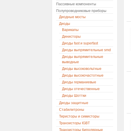
Пассивные компоненты
Полупроводниковые приборы
Диодные мосты
Диоды
Варикапы
Динисторы
Диоды fast и superfast
Диоды выпрямительные smd
Диоды выпрямительные
выводные
Диоды высоковольтные
Диоды высокочастотные
Диоды германиевые
Диоды отечественные
Диоды Шоттки
Диоды защитные
Стабилитроны
Тиристоры и симисторы
Транзисторы IGBT
Транзисторы биполярные