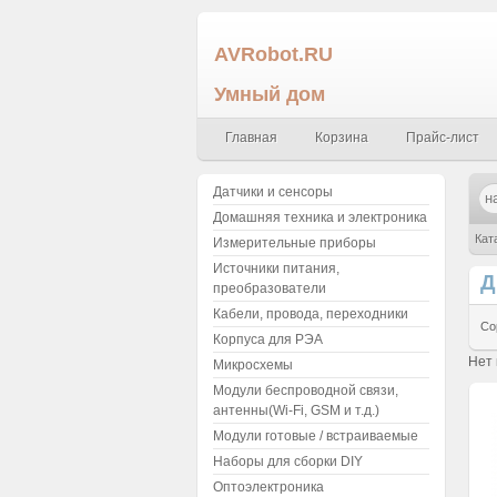
AVRobot.RU
Умный дом
Главная
Корзина
Прайс-лист
Датчики и сенсоры
Домашняя техника и электроника
Кат
Измерительные приборы
Источники питания,
Д
преобразователи
Кабели, провода, переходники
Со
Корпуса для РЭА
Нет
Микросхемы
Модули беспроводной связи,
антенны(Wi-Fi, GSM и т.д.)
Модули готовые / встраиваемые
Наборы для сборки DIY
Оптоэлектроника