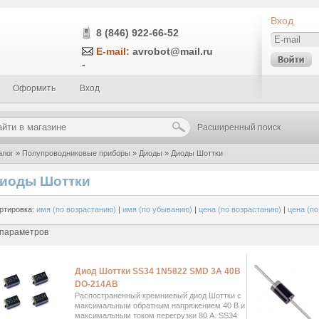
Вход
8 (846) 922-66-52
E-mail:
avrobot@mail.ru
-
Оформить
Вход
Расширенный поиск
алог
»
Полупроводниковые приборы
»
Диоды
»
Диоды Шоттки
иоды Шоттки
ртировка:
имя (по возрастанию)
|
имя (по убыванию)
|
цена (по возрастанию)
|
цена (п
 параметров
Диод Шоттки SS34 1N5822 SMD 3А 40В
DO-214AB
Распостраненный кремниевый диод Шоттки с
максимальным обратным напряжением 40 В и
максимальным током перегрузки 80 А. SS34