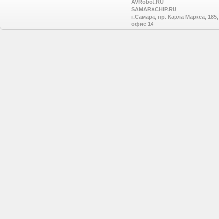
AVRobot.RU
SAMARACHIP.RU
г.Самара, пр. Карла Маркса, 185,
офис 14