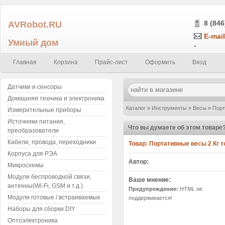
AVRobot.RU
8 (846
E-mail
Умный дом
-
Главная
Корзина
Прайс-лист
Оформить
Вход
Датчики и сенсоры
Домашняя техника и электроника
Каталог
»
Инструменты
»
Весы
»
Порт
Измерительные приборы
Источники питания,
Что вы думаете об этом товаре
преобразователи
Кабели, провода, переходники
Товар:
Портативные весы 2 Кг т
Корпуса для РЭА
Автор:
Микросхемы
Модули беспроводной связи,
Ваше мнение:
антенны(Wi-Fi, GSM и т.д.)
Предупреждение:
HTML не
Модули готовые / встраиваемые
поддерживается!
Наборы для сборки DIY
Оптоэлектроника