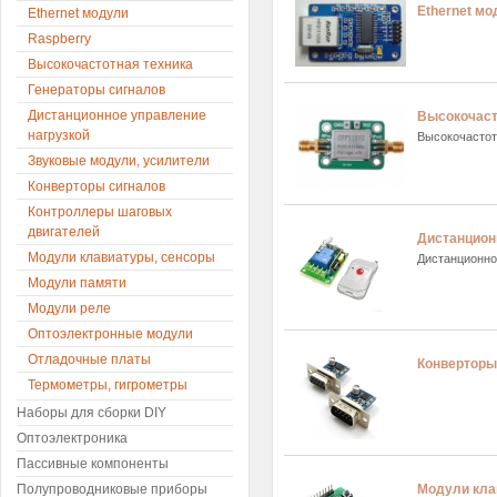
Ethernet мо
Ethernet модули
Raspberry
Высокочастотная техника
Генераторы сигналов
Дистанционное управление
Высокочаст
нагрузкой
Высокочастот
Звуковые модули, усилители
Конверторы сигналов
Контроллеры шаговых
двигателей
Дистанцион
Модули клавиатуры, сенсоры
Дистанционно
Модули памяти
Модули реле
Оптоэлектронные модули
Отладочные платы
Конверторы
Термометры, гигрометры
Наборы для сборки DIY
Оптоэлектроника
Пассивные компоненты
Модули кла
Полупроводниковые приборы