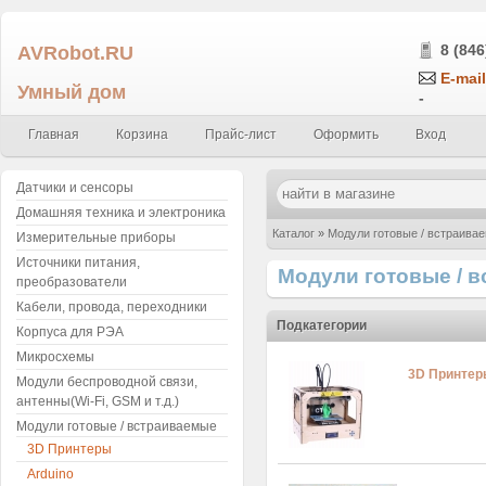
AVRobot.RU
8 (846
E-mail
Умный дом
-
Главная
Корзина
Прайс-лист
Оформить
Вход
Датчики и сенсоры
Домашняя техника и электроника
Каталог
»
Модули готовые / встраива
Измерительные приборы
Источники питания,
Модули готовые / 
преобразователи
Кабели, провода, переходники
Подкатегории
Корпуса для РЭА
Микросхемы
3D Принтер
Модули беспроводной связи,
антенны(Wi-Fi, GSM и т.д.)
Модули готовые / встраиваемые
3D Принтеры
Arduino