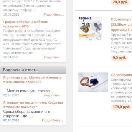
работает до 18:00.12-15 июня магазин
28,0 руб.
не работает.16 июня и далее по
обычному графику. ...
10.06.2025
Подробнее...
Пружинный 
График работы на майские
(33.35мм, д
праздники 2025г.
пружины 18
График работы на майские праздники
Пружинный ко
2025 г.:- 30 апреля сокращеный
диаметр 1.8м
предпраздничный день на 1 час. - 1
Описание тов
мая - 4 мая пункт выдачи не работает,
ход: 6.38 мм 
"самовывоз" / "доставка курьером"
Текущее сопр
осуществляться не ...
30.04.2025
Подробнее...
9,0 руб.
Вопросы и ответы
Сервоприво
Я оплатил счет. Можно ли изменить
Сервопривод
в нем список позиций?
- отличный м
хобби-изделий
Можно изменить состав ...
игрушки, роб
02.10.2012
Подробнее...
автоматизиро
используется.
Я только что оплатил счет. Когда вы
179,0 руб.
отправите посылку?
Сроки сбора заказов и его
отправки -
до ...
02.10.2012
Подробнее...