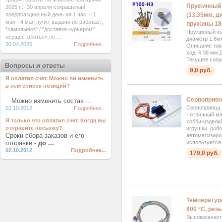
Пружинный 
2025 г.:- 30 апреля сокращеный
предпраздничный день на 1 час. - 1
(33.35мм, д
мая - 4 мая пункт выдачи не работает,
пружины 18
"самовывоз" / "доставка курьером"
Пружинный ко
осуществляться не ...
диаметр 1.8м
30.04.2025
Подробнее...
Описание тов
ход: 6.38 мм 
Текущее сопр
Вопросы и ответы
9,0 руб.
Я оплатил счет. Можно ли изменить
в нем список позиций?
Сервоприво
Можно изменить состав ...
Сервопривод
02.10.2012
Подробнее...
- отличный м
Я только что оплатил счет. Когда вы
хобби-изделий
отправите посылку?
игрушки, роб
Сроки сбора заказов и его
автоматизиро
отправки -
до ...
используется.
02.10.2012
Подробнее...
179,0 руб.
Температурн
800 °C, рез
Высококачест