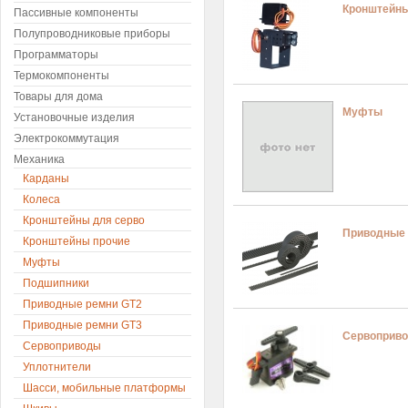
Кронштейны
Пассивные компоненты
Полупроводниковые приборы
Программаторы
Термокомпоненты
Товары для дома
Муфты
Установочные изделия
Электрокоммутация
Механика
Карданы
Колеса
Кронштейны для серво
Приводные 
Кронштейны прочие
Муфты
Подшипники
Приводные ремни GT2
Приводные ремни GT3
Сервоприв
Сервоприводы
Уплотнители
Шасси, мобильные платформы