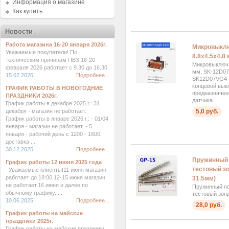
Информация о магазине
Как купить
Новости
Работа магазина 16-20 января 2026г.
Микровыкл
Уважаемые покупатели! По
8.8x4.5x4.8
техническим причинам ПВЗ 16-20
Микровыключа
февраля 2026 работает с 9.30 до 16.30.
мм, SK-12D0
15.02.2026
Подробнее...
SK12D07VG4 
концевой вык
ГРАФИК РАБОТЫ В НОВОГОДНИЕ
предназначен
ПРАЗДНИКИ 2026г.
датчика...
График работы в декабре 2025 г.: 31
декабря - магазин не работает.
5,0 руб.
График работы в январе 2026 г.: - 01/04
января - магазин не работает. - 5
января - рабочий день с 1200 - 1600,
доставка ...
30.12.2025
Подробнее...
Пружинный 
График работы 12 июня 2025 года
тестовый зо
Уважаемые клиенты!11 июня магазин
работает до 18:00.12-15 июня магазин
31.5мм)
не работает.16 июня и далее по
Пружинный п
обычному графику. ...
тестовый зон
10.06.2025
Подробнее...
28,0 руб.
График работы на майские
праздники 2025г.
График работы на майские праздники