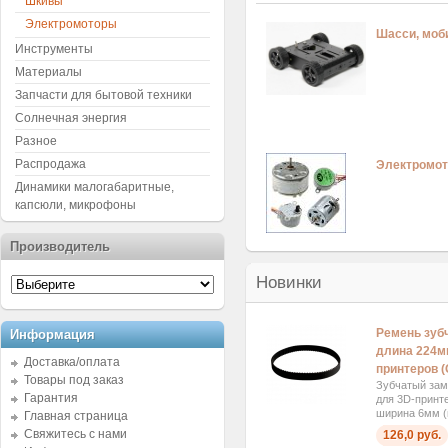
Шкивы
Электромоторы
Шасси, мо
Инструменты
Материалы
Запчасти для бытовой техники
Солнечная энергия
Разное
Распродажа
Электромо
Динамики малогабаритные,
капсюли, микрофоны
Производитель
Новинки
Ремень зуб
Информация
длина 224м
Доставка/оплата
принтеров (
Товары под заказ
Зубчатый за
Гарантия
для 3D-принт
ширина 6мм (ш
Главная страница
Свяжитесь с нами
126,0 руб.