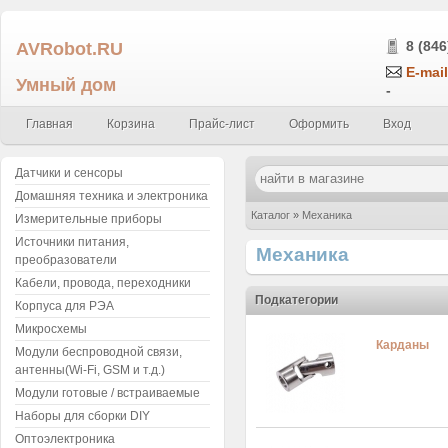
AVRobot.RU
8 (846
E-mail
Умный дом
-
Главная
Корзина
Прайс-лист
Оформить
Вход
Датчики и сенсоры
Домашняя техника и электроника
Каталог
»
Механика
Измерительные приборы
Источники питания,
Механика
преобразователи
Кабели, провода, переходники
Подкатегории
Корпуса для РЭА
Микросхемы
Карданы
Модули беспроводной связи,
антенны(Wi-Fi, GSM и т.д.)
Модули готовые / встраиваемые
Наборы для сборки DIY
Оптоэлектроника