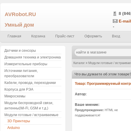
AVRobot.RU
8 (846
E-mail
Умный дом
-
Главная
Корзина
Прайс-лист
Оформить
Вход
Датчики и сенсоры
Домашняя техника и электроника
Каталог
»
Модули готовые / встраива
Измерительные приборы
Источники питания,
C)
»
Написать отзыв
Что вы думаете об этом товаре
преобразователи
Кабели, провода, переходники
Товар:
Программируемый контро
Корпуса для РЭА
Автор:
Микросхемы
Модули беспроводной связи,
Ваше мнение:
антенны(Wi-Fi, GSM и т.д.)
Предупреждение:
HTML не
Модули готовые / встраиваемые
поддерживается!
3D Принтеры
Arduino