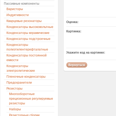
Пассивные компоненты
Варисторы
Индуктивности
Кварцевые резонаторы
Оценка:
Конденсаторы высоковольтные
Картинка:
Конденсаторы керамические
Конденсаторы подстроечные
Конденсаторы
полиэтилентерефталатные
Укажите код на картинке:
Конденсаторы постоянной
емкости
Конденсаторы
электролитические
Пленочные конденсаторы
Предохранители
Резисторы
Многооборотные
прецизионные регулируемые
резисторы
Наборы
Резисторные сборки