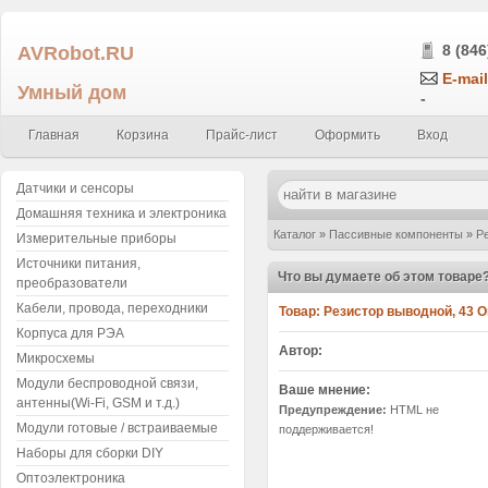
AVRobot.RU
8 (846
E-mail
Умный дом
-
Главная
Корзина
Прайс-лист
Оформить
Вход
Датчики и сенсоры
Домашняя техника и электроника
Каталог
»
Пассивные компоненты
»
Р
Измерительные приборы
Источники питания,
отзыв
Что вы думаете об этом товаре
преобразователи
Кабели, провода, переходники
Товар:
Резистор выводной, 43 О
Корпуса для РЭА
Автор:
Микросхемы
Модули беспроводной связи,
Ваше мнение:
антенны(Wi-Fi, GSM и т.д.)
Предупреждение:
HTML не
Модули готовые / встраиваемые
поддерживается!
Наборы для сборки DIY
Оптоэлектроника