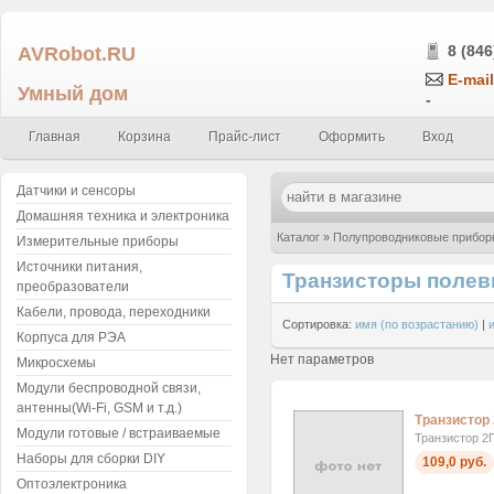
AVRobot.RU
8 (846
E-mail
Умный дом
-
Главная
Корзина
Прайс-лист
Оформить
Вход
Датчики и сенсоры
Домашняя техника и электроника
Каталог
»
Полупроводниковые прибор
Измерительные приборы
Источники питания,
Транзисторы полев
преобразователи
Кабели, провода, переходники
Сортировка:
имя (по возрастанию)
|
Корпуса для РЭА
Нет параметров
Микросхемы
Модули беспроводной связи,
антенны(Wi-Fi, GSM и т.д.)
Транзистор
Модули готовые / встраиваемые
Транзистор 2
Наборы для сборки DIY
109,0 руб.
Оптоэлектроника