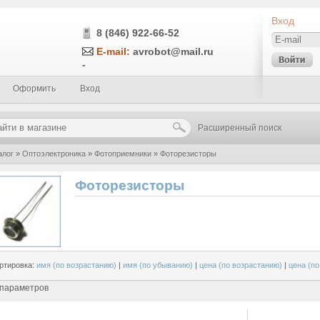
Вход
8 (846) 922-66-52
E-mail:
avrobot@mail.ru
-
Оформить
Вход
Расширенный поиск
алог
»
Оптоэлектроника
»
Фотоприемники
»
Фоторезисторы
Фоторезисторы
ртировка:
имя (по возрастанию)
|
имя (по убыванию)
|
цена (по возрастанию)
|
цена (п
 параметров