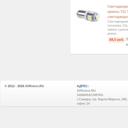
Светодиодн
цоколь T11 
светодиодо
Светодиодная 
питанием 12в
лампы (цокол
длина...
Т
88,0 руб.
н
© 2012 - 2026
AVRobot.RU
АДРЕС:
AVRobot.RU
SAMARACHIP.RU
г.Самара, пр. Карла Маркса, 185,
офис 14