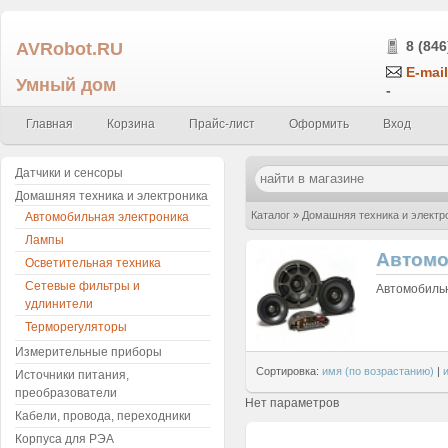
AVRobot.RU
8 (846
E-mail
Умный дом
-
Главная
Корзина
Прайс-лист
Оформить
Вход
Датчики и сенсоры
Домашняя техника и электроника
Каталог
»
Домашняя техника и электр
Автомобильная электроника
Лампы
Автомо
Осветительная техника
Сетевые фильтры и
Автомобиль
удлинители
Терморегуляторы
Измерительные приборы
Сортировка:
имя (по возрастанию)
|
Источники питания,
преобразователи
Нет параметров
Кабели, провода, переходники
Корпуса для РЭА