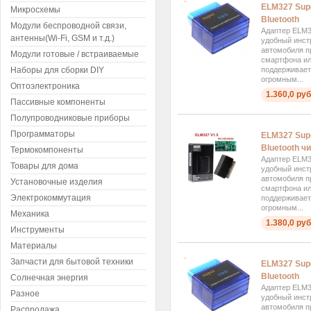
ELM327 Supe
Микросхемы
Bluetooth
Модули беспроводной связи,
Адаптер ELM3
антенны(Wi-Fi, GSM и т.д.)
удобный инст
автомобиля п
Модули готовые / встраиваемые
смартфона ил
Наборы для сборки DIY
поддерживает
огромным...
Оптоэлектроника
1.360,0 руб
Пассивные компоненты
Полупроводниковые приборы
Программаторы
ELM327 Supe
Bluetooth ч
Термокомпоненты
Адаптер ELM3
Товары для дома
удобный инст
автомобиля п
Установочные изделия
смартфона ил
Электрокоммутация
поддерживает
огромным...
Механика
1.380,0 руб
Инструменты
Материалы
Запчасти для бытовой техники
ELM327 Supe
Bluetooth
Солнечная энергия
Адаптер ELM3
Разное
удобный инст
автомобиля п
Распродажа