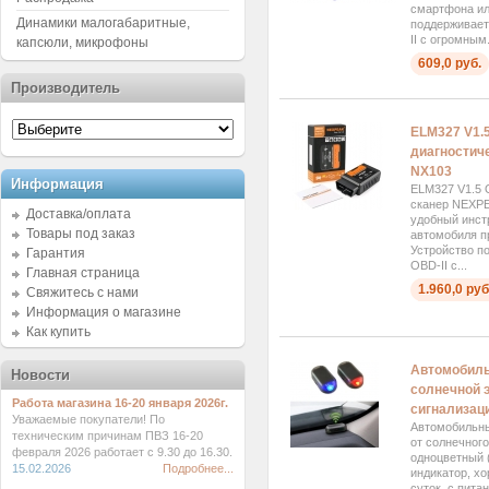
смартфона ил
Динамики малогабаритные,
поддерживает
II с огромным.
капсюли, микрофоны
609,0 руб.
Производитель
ELM327 V1.5
диагностич
NX103
Информация
ELM327 V1.5 
сканер NEXPE
Доставка/оплата
удобный инст
Товары под заказ
автомобиля п
Устройство п
Гарантия
OBD-II с...
Главная страница
1.960,0 руб
Свяжитесь с нами
Информация о магазине
Как купить
Автомобиль
Новости
солнечной э
Работа магазина 16-20 января 2026г.
сигнализаци
Уважаемые покупатели! По
Автомобильны
техническим причинам ПВЗ 16-20
от солнечного
февраля 2026 работает с 9.30 до 16.30.
одноцветный 
15.02.2026
Подробнее...
индикатор, х
суток, с пита