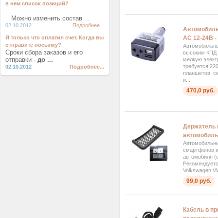
в нем список позиций?
Можно изменить состав ...
02.10.2012
Подробнее...
Автомобиль
Я только что оплатил счет. Когда вы
AC 12-24В 
отправите посылку?
Автомобильны
Сроки сбора заказов и его
высоким КПД 
отправки -
до ...
мелкую элект
требуется 22
02.10.2012
Подробнее...
планшетов, с
и...
470,0 руб.
Держатель 
автомобиль
Автомобильны
смартфонов и
автомобиля (сз
Рекомендуетс
Volkswagen VW
99,0 руб.
Кабель в п