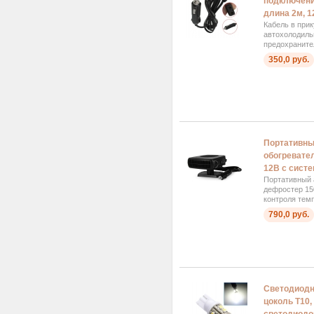
подключени
длина 2м, 
Кабель в при
автохолодильн
предохранител
350,0 руб.
Портативны
обогревате
12В с сист
Портативный 
дефростер 15
контроля тем
790,0 руб.
Светодиодн
цоколь T10,