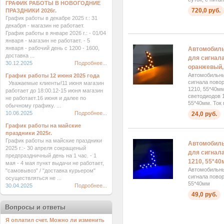
ГРАФИК РАБОТЫ В НОВОГОДНИЕ
720,0 руб.
ПРАЗДНИКИ 2026г.
График работы в декабре 2025 г.: 31
декабря - магазин не работает.
График работы в январе 2026 г.: - 01/04
января - магазин не работает. - 5
января - рабочий день с 1200 - 1600,
Автомобиль
доставка ...
для сигнала
30.12.2025
Подробнее...
оранжевый,
Автомобильны
График работы 12 июня 2025 года
сигнала пово
Уважаемые клиенты!11 июня магазин
1210, 55*40м
работает до 18:00.12-15 июня магазин
светодиодов 
не работает.16 июня и далее по
55*40мм. Ток 
обычному графику. ...
10.06.2025
Подробнее...
24,0 руб.
График работы на майские
праздники 2025г.
График работы на майские праздники
Автомобиль
2025 г.:- 30 апреля сокращеный
для сигнала
предпраздничный день на 1 час. - 1
1210, 55*40
мая - 4 мая пункт выдачи не работает,
Автомобильны
"самовывоз" / "доставка курьером"
сигнала повор
осуществляться не ...
55*40мм
30.04.2025
Подробнее...
49,0 руб.
Вопросы и ответы
Я оплатил счет. Можно ли изменить