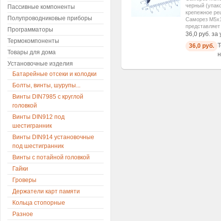
черный (упак
Пассивные компоненты
крепежное ре
Полупроводниковые приборы
Саморез М5x1
представляет
Программаторы
36,0 руб. за
Термокомпоненты
Т
36,0 руб.
Товары для дома
н
Установочные изделия
Батарейные отсеки и колодки
Болты, винты, шурупы...
Винты DIN7985 с круглой
головкой
Винты DIN912 под
шестигранник
Винты DIN914 установочные
под шестигранник
Винты с потайной головкой
Гайки
Гроверы
Держатели карт памяти
Кольца стопорные
Разное