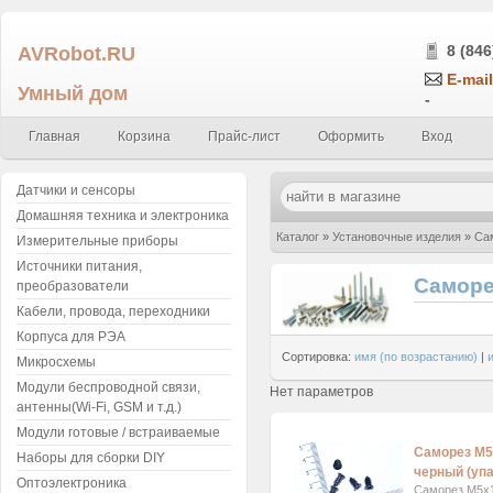
AVRobot.RU
8 (846
E-mail
Умный дом
-
Главная
Корзина
Прайс-лист
Оформить
Вход
Датчики и сенсоры
Домашняя техника и электроника
Каталог
»
Установочные изделия
»
Са
Измерительные приборы
Источники питания,
Саморе
преобразователи
Кабели, провода, переходники
Корпуса для РЭА
Сортировка:
имя (по возрастанию)
|
Микросхемы
Модули беспроводной связи,
Нет параметров
антенны(Wi-Fi, GSM и т.д.)
Модули готовые / встраиваемые
Саморез М5
Наборы для сборки DIY
черный (упа
Оптоэлектроника
Саморез М5x1