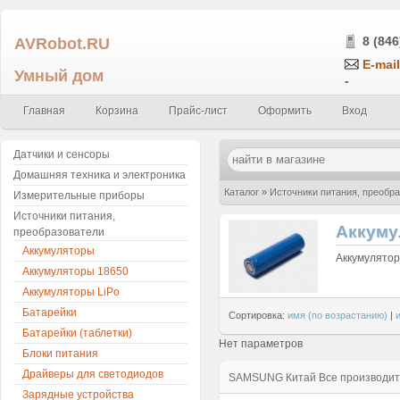
AVRobot.RU
8 (846
E-mail
Умный дом
-
Главная
Корзина
Прайс-лист
Оформить
Вход
Датчики и сенсоры
Домашняя техника и электроника
Каталог
»
Источники питания, преобр
Измерительные приборы
Источники питания,
Аккуму
преобразователи
Аккумуляторы
Аккумулято
Аккумуляторы 18650
Аккумуляторы LiPo
Батарейки
Сортировка:
имя (по возрастанию)
|
Батарейки (таблетки)
Нет параметров
Блоки питания
Драйверы для светодиодов
SAMSUNG
Китай
Все производи
Зарядные устройства