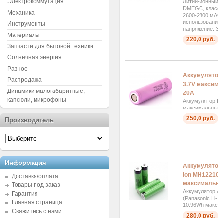
Электрокоммутация
Литий-ионный
DMEGC, класс
Механика
2600-2800 мА
использовани
Инструменты
напряжение: 3
Материалы
220,0 руб.
Запчасти для бытовой техники
Солнечная энергия
Разное
Аккумулято
Распродажа
3.7V макси
Динамики малогабаритные,
20А
капсюли, микрофоны
Аккумулятор 
максимальный
250,0 руб.
Производитель
Информация
Аккумулято
Ion MH1221
Доставка/оплата
максимальн
Товары под заказ
Аккумулятор
Гарантия
(Panasonic Li
Главная страница
10.96Wh макс
Свяжитесь с нами
280,0 руб.