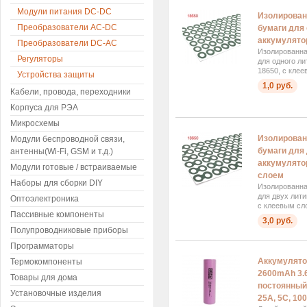
Модули питания DC-DC
Изолирован
Преобразователи AC-DC
бумаги для 
аккумулято
Преобразователи DC-AC
Изолированна
Регуляторы
для одного л
18650, с кле
Устройства защиты
1,0 руб.
Кабели, провода, переходники
Корпуса для РЭА
Микросхемы
Изолирован
Модули беспроводной связи,
бумаги для
антенны(Wi-Fi, GSM и т.д.)
аккумулято
Модули готовые / встраиваемые
слоем
Наборы для сборки DIY
Изолированна
для двух лит
Оптоэлектроника
с клеевым сл
Пассивные компоненты
3,0 руб.
Полупроводниковые приборы
Программаторы
Аккумулято
Термокомпоненты
2600mAh 3.
Товары для дома
постоянный
Установочные изделия
25А, 5C, 10