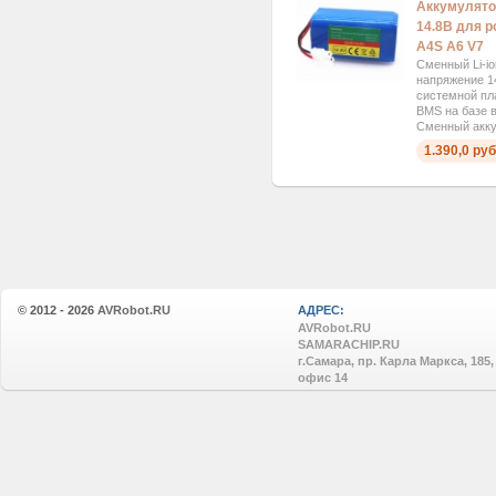
Аккумулято
14.8В для р
A4S A6 V7
Сменный Li-i
напряжение 14
системной пл
BMS на базе 
Сменный акку
1.390,0 руб
© 2012 - 2026
AVRobot.RU
АДРЕС:
AVRobot.RU
SAMARACHIP.RU
г.Самара, пр. Карла Маркса, 185,
офис 14