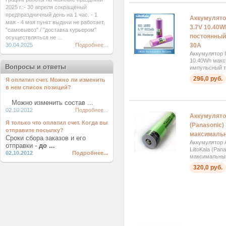
2025 г.:- 30 апреля сокращеный
предпраздничный день на 1 час. - 1
Аккумулято
мая - 4 мая пункт выдачи не работает,
3.7V 10.40
"самовывоз" / "доставка курьером"
постоянный
осуществляться не ...
30А
30.04.2025
Подробнее...
Аккумулятор 
10.40Wh макс
Вопросы и ответы
импульсный т
296,0 руб.
Я оплатил счет. Можно ли изменить
в нем список позиций?
Можно изменить состав ...
02.10.2012
Подробнее...
Аккумулято
Я только что оплатил счет. Когда вы
(Panasonic)
отправите посылку?
максимальн
Сроки сбора заказов и его
Аккумулятор
отправки -
до ...
LiitoKala (Pa
02.10.2012
Подробнее...
максимальный
320,0 руб.