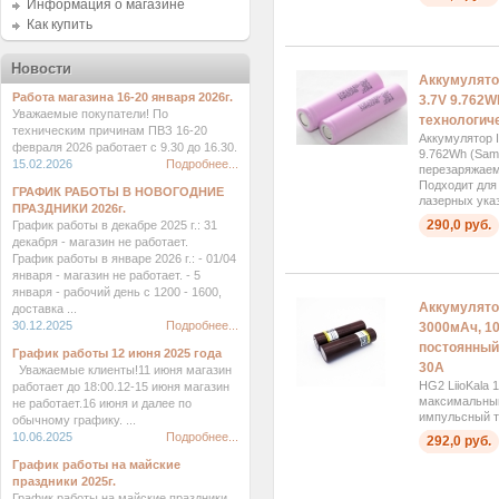
Информация о магазине
Как купить
Новости
Аккумулято
Работа магазина 16-20 января 2026г.
3.7V 9.762
Уважаемые покупатели! По
технологич
техническим причинам ПВЗ 16-20
Аккумулятор 
февраля 2026 работает с 9.30 до 16.30.
9.762Wh (Sam
15.02.2026
Подробнее...
перезаряжаемы
Подходит для
ГРАФИК РАБОТЫ В НОВОГОДНИЕ
лазерных указ
ПРАЗДНИКИ 2026г.
290,0 руб.
График работы в декабре 2025 г.: 31
декабря - магазин не работает.
График работы в январе 2026 г.: - 01/04
января - магазин не работает. - 5
января - рабочий день с 1200 - 1600,
Аккумулято
доставка ...
30.12.2025
Подробнее...
3000мАч, 1
постоянный
График работы 12 июня 2025 года
30А
Уважаемые клиенты!11 июня магазин
HG2 LiioKala
работает до 18:00.12-15 июня магазин
максимальный
не работает.16 июня и далее по
импульсный т
обычному графику. ...
10.06.2025
Подробнее...
292,0 руб.
График работы на майские
праздники 2025г.
График работы на майские праздники