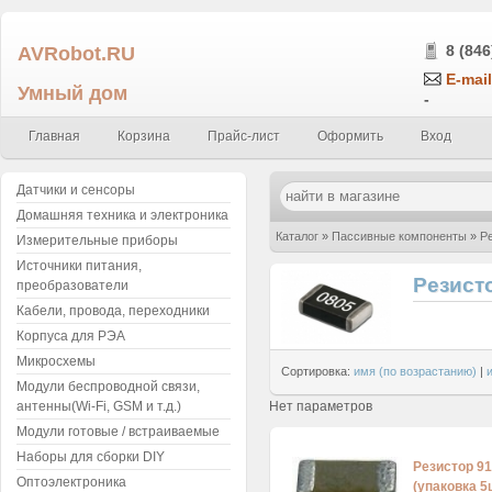
AVRobot.RU
8 (846
E-mail
Умный дом
-
Главная
Корзина
Прайс-лист
Оформить
Вход
Датчики и сенсоры
Домашняя техника и электроника
Каталог
»
Пассивные компоненты
»
Р
Измерительные приборы
Источники питания,
Резист
преобразователи
Кабели, провода, переходники
Корпуса для РЭА
Микросхемы
Сортировка:
имя (по возрастанию)
|
Модули беспроводной связи,
Нет параметров
антенны(Wi-Fi, GSM и т.д.)
Модули готовые / встраиваемые
Наборы для сборки DIY
Резистор 9
Оптоэлектроника
(упаковка 5ш