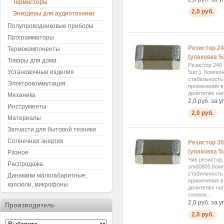
Термисторы
2,0 руб.
Энкодеры для аудиотехники
Полупроводниковые приборы
Программаторы
Резистор 2
Термокомпоненты
(упаковка 5ш
Товары для дома
Резистор 240
Установочные изделия
5шт.). Компо
стабильность
Электрокоммутация
применения в 
делителях на
Механика
2,0 руб. за у
Инструменты
2,0 руб.
Материалы
Запчасти для бытовой техники
Солнечная энергия
Резистор 3
(упаковка 5
Разное
Чип резистор
Распродажа
smd0805.Комп
стабильность
Динамики малогабаритные,
применения в 
капсюли, микрофоны
делителях на
схемах...
2,0 руб. за у
Производитель
2,0 руб.