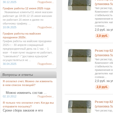
30.12.2025
Подробнее...
(упаковка 5ш
Чип резистор
График работы 12 июня 2025 года
Компонент об
Уважаемые клиенты!11 июня магазин
стабильность
работает до 18:00.12-15 июня магазин
применения в 
не работает.16 июня и далее по
делителях на
обычному графику. ...
схемах...
10.06.2025
Подробнее...
2,0 руб. за у
График работы на майские
2,0 руб.
праздники 2025г.
График работы на майские праздники
2025 г.:- 30 апреля сокращеный
предпраздничный день на 1 час. - 1
Резистор 6
мая - 4 мая пункт выдачи не работает,
(упаковка 5ш
"самовывоз" / "доставка курьером"
Чип резистор
осуществляться не ...
Компонент об
30.04.2025
Подробнее...
стабильность
применения в 
делителях на
Вопросы и ответы
схемах...
2,0 руб. за у
Я оплатил счет. Можно ли изменить
в нем список позиций?
2,0 руб.
Можно изменить состав ...
02.10.2012
Подробнее...
Резистор 8
Я только что оплатил счет. Когда вы
(упаковка 5ш
отправите посылку?
Сроки сбора заказов и его
Чип резистор