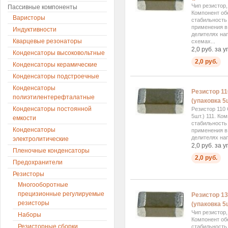
Чип резистор
Пассивные компоненты
Компонент об
Варисторы
стабильность
применения в 
Индуктивности
делителях на
Кварцевые резонаторы
схемах...
2,0 руб. за у
Конденсаторы высоковольтные
2,0 руб.
Конденсаторы керамические
Конденсаторы подстроечные
Конденсаторы
Резистор 1
полиэтилентерефталатные
(упаковка 5ш
Конденсаторы постоянной
Резистор 110
5шт.) 111. К
емкости
стабильность
Конденсаторы
применения в 
делителях нап
электролитические
2,0 руб. за у
Пленочные конденсаторы
2,0 руб.
Предохранители
Резисторы
Многооборотные
прецизионные регулируемые
Резистор 1
резисторы
(упаковка 5ш
Чип резистор
Наборы
Компонент об
Резисторные сборки
стабильность