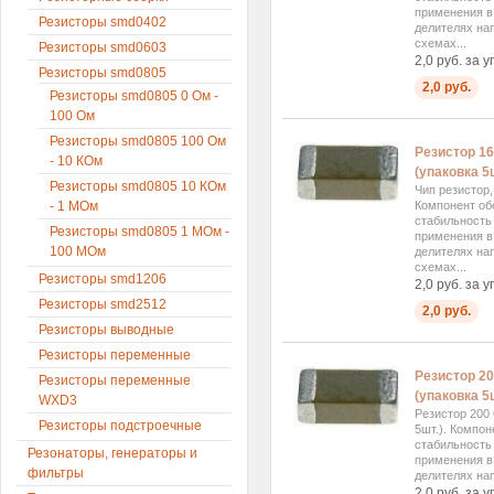
применения в 
Резисторы smd0402
делителях на
схемах...
Резисторы smd0603
2,0 руб. за у
Резисторы smd0805
2,0 руб.
Резисторы smd0805 0 Ом -
100 Ом
Резисторы smd0805 100 Ом
Резистор 1
- 10 КОм
(упаковка 5ш
Резисторы smd0805 10 КОм
Чип резистор
Компонент об
- 1 МОм
стабильность
Резисторы smd0805 1 МОм -
применения в 
100 МОм
делителях на
схемах...
Резисторы smd1206
2,0 руб. за у
Резисторы smd2512
2,0 руб.
Резисторы выводные
Резисторы переменные
Резистор 2
Резисторы переменные
(упаковка 5ш
WXD3
Резистор 200
Резисторы подстроечные
5шт.). Компо
стабильность
Резонаторы, генераторы и
применения в 
фильтры
делителях на
2,0 руб. за у