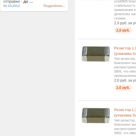
отправки -
до ...
smd0805.Комп
стабильность
02.10.2012
Подробнее...
применения в 
делителях на
схемах...
2,0 руб. за у
2,0 руб.
Резистор 1.
(упаковка 5ш
Чип резистор
Компонент вы
распростране
0805, что обе
промышленных 
2,0 руб. за у
2,0 руб.
Резистор 1.
(упаковка 5
Чип резистор
Компонент вы
распростране
0805, что обе