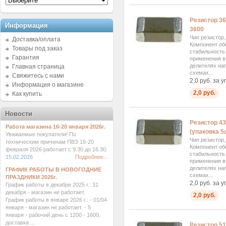
Резистор 3
Информация
3600
Чип резистор
Доставка/оплата
Компонент об
Товары под заказ
стабильность
Гарантия
применения в 
делителях на
Главная страница
схемах...
Свяжитесь с нами
2,0 руб. за у
Информация о магазине
2,0 руб.
Как купить
Новости
Резистор 4
Работа магазина 16-20 января 2026г.
(упаковка 5ш
Уважаемые покупатели! По
Чип резистор
техническим причинам ПВЗ 16-20
Компонент об
февраля 2026 работает с 9.30 до 16.30.
стабильность
15.02.2026
Подробнее...
применения в 
делителях на
ГРАФИК РАБОТЫ В НОВОГОДНИЕ
схемах...
ПРАЗДНИКИ 2026г.
2,0 руб. за у
График работы в декабре 2025 г.: 31
декабря - магазин не работает.
2,0 руб.
График работы в январе 2026 г.: - 01/04
января - магазин не работает. - 5
января - рабочий день с 1200 - 1600,
доставка ...
Резистор 5