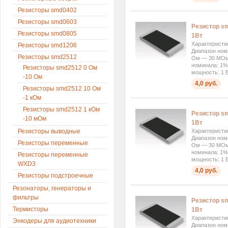
Резисторы smd0402
Резисторы smd0603
Резистор sm
Резисторы smd0805
1Вт
Характеристи
Резисторы smd1206
Диапазон ном
Резисторы smd2512
Ом — 30 МОм 
номинала: 1%
Резисторы smd2512 0 Ом
мощность: 1 В
-10 Ом
4,0 руб.
Резисторы smd2512 10 Ом
-1 кОм
Резисторы smd2512 1 кОм
Резистор sm
-10 мОм
1Вт
Характеристи
Резисторы выводные
Диапазон ном
Резисторы переменные
Ом — 30 МОм 
номинала: 1%
Резисторы переменные
мощность: 1 В
WXD3
4,0 руб.
Резисторы подстроечные
Резонаторы, генераторы и
фильтры
Резистор sm
Термисторы
1Вт
Характеристи
Энкодеры для аудиотехники
Диапазон ном