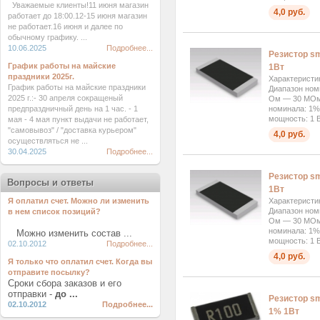
Уважаемые клиенты!11 июня магазин
4,0 руб.
работает до 18:00.12-15 июня магазин
не работает.16 июня и далее по
обычному графику. ...
10.06.2025
Подробнее...
Резистор sm
График работы на майские
1Вт
праздники 2025г.
Характеристи
График работы на майские праздники
Диапазон ном
2025 г.:- 30 апреля сокращеный
Ом — 30 МОм 
номинала: 1%
предпраздничный день на 1 час. - 1
мощность: 1 В
мая - 4 мая пункт выдачи не работает,
"самовывоз" / "доставка курьером"
4,0 руб.
осуществляться не ...
30.04.2025
Подробнее...
Резистор sm
Вопросы и ответы
1Вт
Характеристи
Я оплатил счет. Можно ли изменить
Диапазон ном
в нем список позиций?
Ом — 30 МОм 
номинала: 1%
Можно изменить состав ...
мощность: 1 В
02.10.2012
Подробнее...
4,0 руб.
Я только что оплатил счет. Когда вы
отправите посылку?
Сроки сбора заказов и его
отправки -
до ...
Резистор s
02.10.2012
Подробнее...
1% 1Вт