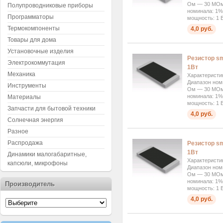
Ом — 30 МОм 
Полупроводниковые приборы
номинала: 1%
Программаторы
мощность: 1 В
Термокомпоненты
4,0 руб.
Товары для дома
Установочные изделия
Резистор sm
Электрокоммутация
1Вт
Механика
Характеристи
Диапазон ном
Инструменты
Ом — 30 МОм 
номинала: 1%
Материалы
мощность: 1 В
Запчасти для бытовой техники
4,0 руб.
Солнечная энергия
Разное
Распродажа
Резистор sm
1Вт
Динамики малогабаритные,
Характеристи
капсюли, микрофоны
Диапазон ном
Ом — 30 МОм 
номинала: 1%
Производитель
мощность: 1 В
4,0 руб.