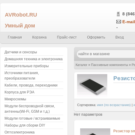
AVRobot.RU
8 (846
E-mail
Умный дом
-
Главная
Корзина
Прайс-лист
Оформить
Вход
Датчики и сенсоры
Домашняя техника и электроника
Каталог
»
Пассивные компоненты
»
Р
Измерительные приборы
Источники питания,
Резист
преобразователи
Кабели, провода, переходники
Корпуса для РЭА
Микросхемы
Сортировка:
имя (по возрастанию)
|
Модули беспроводной связи,
антенны(Wi-Fi, GSM и т.д.)
Нет параметров
Модули готовые / встраиваемые
Наборы для сборки DIY
Резистор sm
Оптоэлектроника