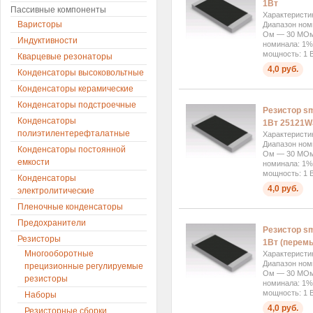
1Вт
Пассивные компоненты
Характеристи
Варисторы
Диапазон ном
Ом — 30 МОм 
Индуктивности
номинала: 1%
мощность: 1 В
Кварцевые резонаторы
4,0 руб.
Конденсаторы высоковольтные
Конденсаторы керамические
Конденсаторы подстроечные
Резистор s
Конденсаторы
1Вт 25121
полиэтилентерефталатные
Характеристи
Диапазон ном
Конденсаторы постоянной
Ом — 30 МОм 
емкости
номинала: 1%
мощность: 1 В
Конденсаторы
4,0 руб.
электролитические
Пленочные конденсаторы
Предохранители
Резистор s
Резисторы
1Вт (перем
Многооборотные
Характеристи
Диапазон ном
прецизионные регулируемые
Ом — 30 МОм 
резисторы
номинала: 1%
мощность: 1 В
Наборы
4,0 руб.
Резисторные сборки