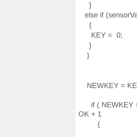
}
else if (s
{
KEY = 0;
}
}
NEWKEY = KE
if ( NEWKEY =
OK + 1