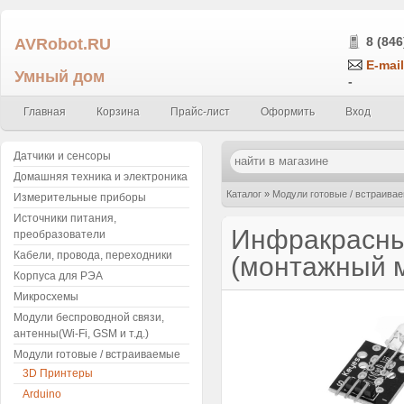
AVRobot.RU
8 (846
E-mail
Умный дом
-
Главная
Корзина
Прайс-лист
Оформить
Вход
Датчики и сенсоры
Домашняя техника и электроника
Каталог
»
Модули готовые / встраива
Измерительные приборы
Источники питания,
модуль)
Инфракрасный
преобразователи
Кабели, провода, переходники
(монтажный 
Корпуса для РЭА
Микросхемы
Модули беспроводной связи,
антенны(Wi-Fi, GSM и т.д.)
Модули готовые / встраиваемые
3D Принтеры
Arduino