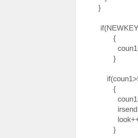
}
if(NEWKEY>
coun
}
if(coun1>5
{
coun1=
irsend.sendN
look++
}