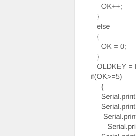
O
else
{
OK = 0; /
}
OLDKEY = N
if(OK>=5) //
{
Serial.print(
Serial.printl
Serial.println
Serial.print(