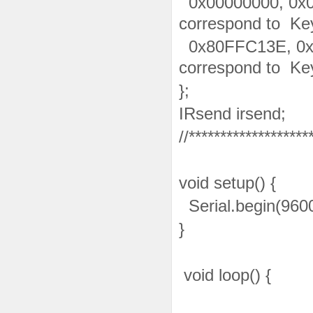
0x00000000, 0x
correspond to Keyp
0x80FFC13E, 0
correspond to Keyp
};
IRsend irsend;
//*******************
void setup() {
Serial.begin(9600
}
void loop() {