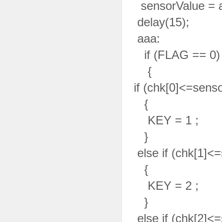
sensorValue
delay(15);
aaa:
if (FLAG == 0)
{
if (chk[0]<=sens
{
KEY = 1 ;
}
else if (chk[1]<
{
KEY = 2 ;
}
else if (chk[2]<