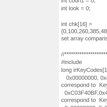
int coun1 = 0;
int look = 0;
int chk[16] =
{0,100,260,385,48
set array compari
//*******************
#include
long irKeyCodes[1
0x00000000, 0x
correspond to Keypa
0xC03F40BF,0x4
correspond to Keypa