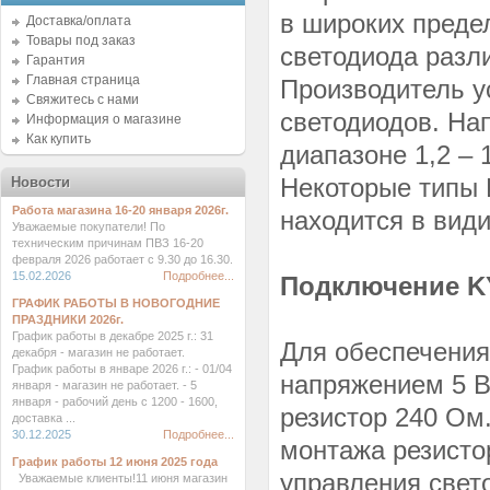
в широких преде
Доставка/оплата
Товары под заказ
светодиода разли
Гарантия
Главная страница
Производитель у
Свяжитесь с нами
светодиодов. На
Информация о магазине
Как купить
диапазоне 1,2 – 1
Некоторые типы 
Новости
Работа магазина 16-20 января 2026г.
находится в види
Уважаемые покупатели! По
техническим причинам ПВЗ 16-20
февраля 2026 работает с 9.30 до 16.30.
15.02.2026
Подробнее...
Подключение K
ГРАФИК РАБОТЫ В НОВОГОДНИЕ
ПРАЗДНИКИ 2026г.
График работы в декабре 2025 г.: 31
Для обеспечения
декабря - магазин не работает.
График работы в январе 2026 г.: - 01/04
напряжением 5 В
января - магазин не работает. - 5
января - рабочий день с 1200 - 1600,
резистор 240 Ом
доставка ...
30.12.2025
Подробнее...
монтажа резисто
График работы 12 июня 2025 года
управления свет
Уважаемые клиенты!11 июня магазин