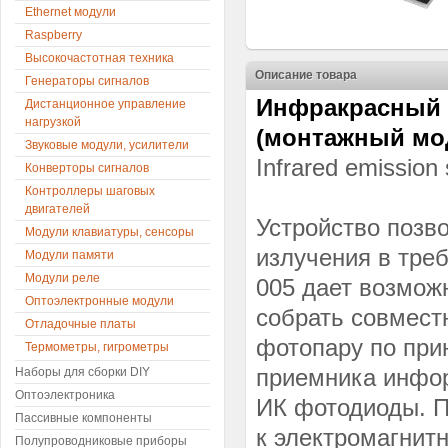
Ethernet модули
Raspberry
Высокочастотная техника
Описание товара
Генераторы сигналов
Инфракрасный и
Дистанционное управление
нагрузкой
(монтажный мо
Звуковые модули, усилители
Infrared emission
Конверторы сигналов
Контроллеры шаговых
двигателей
Устройство позв
Модули клавиатуры, сенсоры
излучения в тре
Модули памяти
Модули реле
005 дает возмож
Оптоэлектронные модули
собрать совмес
Отладочные платы
фотопару по прин
Термометры, гигрометры
приемника инфо
Наборы для сборки DIY
Оптоэлектроника
ИК фотодиоды. П
Пассивные компоненты
к электромагнит
Полупроводниковые приборы