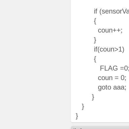
if (sensorVal
{
coun++;
}
if(coun>1)
{
FLAG =
coun = 0;
goto aaa;
}
}
}