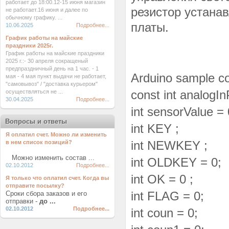
работает до 18:00.12-15 июня магазин
резистор устана
не работает.16 июня и далее по
обычному графику. ...
платы.
10.06.2025
Подробнее...
График работы на майские
праздники 2025г.
График работы на майские праздники
2025 г.:- 30 апреля сокращеный
предпраздничный день на 1 час. - 1
Arduino sample c
мая - 4 мая пункт выдачи не работает,
"самовывоз" / "доставка курьером"
const int analogI
осуществляться не ...
30.04.2025
Подробнее...
int sensorValu
Вопросы и ответы
int KEY ;
Я оплатил счет. Можно ли изменить
int NEWKEY ;
в нем список позиций?
Можно изменить состав ...
int OLDKEY = 0;
02.10.2012
Подробнее...
int OK = 0 ;
Я только что оплатил счет. Когда вы
отправите посылку?
int FLAG = 0;
Сроки сбора заказов и его
отправки -
до ...
02.10.2012
Подробнее...
int coun = 0;