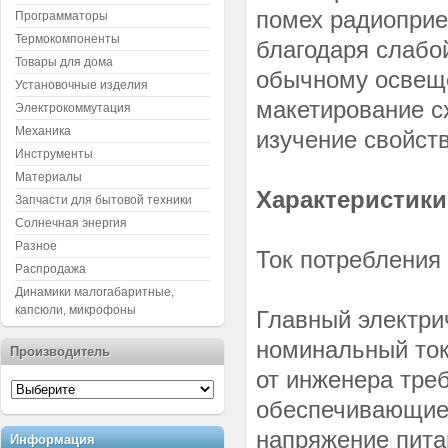
помех радиоприе
Программаторы
Термокомпоненты
благодаря слабо
Товары для дома
обычному освеще
Установочные изделия
макетирование с
Электрокоммутация
Механика
изучение свойст
Инструменты
Материалы
Характеристики
Запчасти для бытовой техники
Солнечная энергия
Разное
Ток потребления
Распродажа
Динамики малогабаритные,
капсюли, микрофоны
Главный электри
номинальный ток
Производитель
от инженера тре
обеспечивающие
напряжение пита
Информация