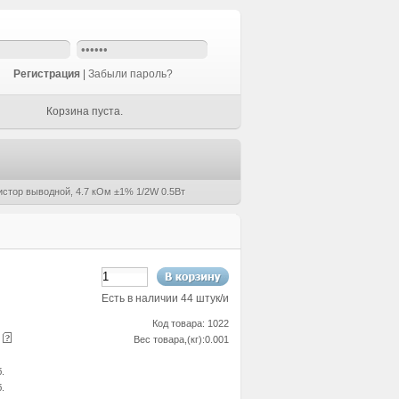
Регистрация
|
Забыли пароль?
Корзина пуста.
истор выводной, 4.7 кОм ±1% 1/2W 0.5Вт
Есть в наличии 44 штук/и
Код товара: 1022
е
Вес товара,(кг):0.001
б.
б.