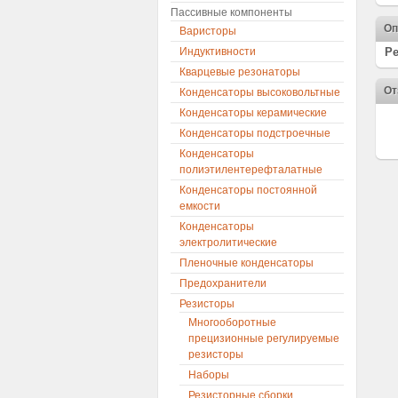
Пассивные компоненты
Оп
Варисторы
Индуктивности
Ре
Кварцевые резонаторы
От
Конденсаторы высоковольтные
Конденсаторы керамические
Конденсаторы подстроечные
Конденсаторы
полиэтилентерефталатные
Конденсаторы постоянной
емкости
Конденсаторы
электролитические
Пленочные конденсаторы
Предохранители
Резисторы
Многооборотные
прецизионные регулируемые
резисторы
Наборы
Резисторные сборки