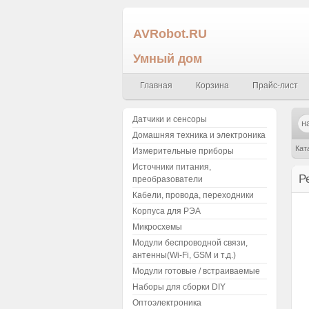
AVRobot.RU
Умный дом
Главная
Корзина
Прайс-лист
Датчики и сенсоры
Домашняя техника и электроника
Кат
Измерительные приборы
Источники питания,
Р
преобразователи
Кабели, провода, переходники
Корпуса для РЭА
Микросхемы
Модули беспроводной связи,
антенны(Wi-Fi, GSM и т.д.)
Модули готовые / встраиваемые
Наборы для сборки DIY
Оптоэлектроника