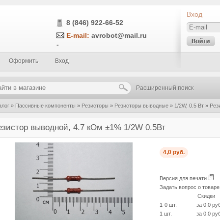
Вход
8 (846) 922-66-52
E-mail:
avrobot@mail.ru
-
Оформить
Вход
Расширенный поиск
алог
»
Пассивные компоненты
»
Резисторы
»
Резисторы выводные
»
1/2W, 0.5 Вт
»
Рез
езистор выводной, 4.7 кОм ±1% 1/2W 0.5Вт
4,0 руб.
Версия для печати
Задать вопрос о товар
Скидки
1-0 шт.
за 0,0 ру
1 шт.
за 0,0 ру