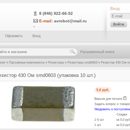
Вход
8 (846) 922-66-52
E-mail:
avrobot@mail.ru
-
Оформить
Вход
Расширенный поиск
алог
»
Пассивные компоненты
»
Резисторы
»
Резисторы smd0603
»
Резистор 430 Ом sm
езистор 430 Ом smd0603 (упаковка 10 шт.)
5,0 руб.
Версия для печати
Задать вопрос о товар
Уведомить о поступлен
Скидки
1-0 шт.
за 0,0 ру
1 шт.
за 0,0 ру