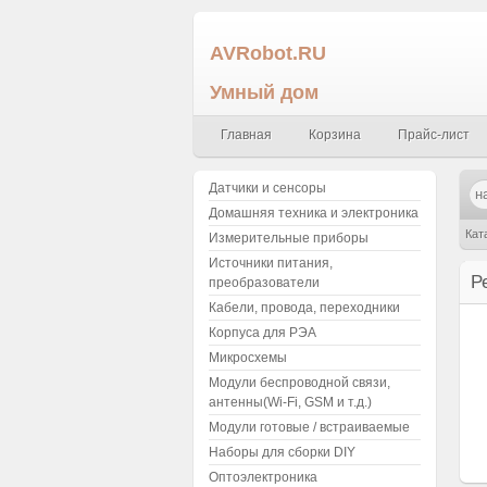
AVRobot.RU
Умный дом
Главная
Корзина
Прайс-лист
Датчики и сенсоры
Домашняя техника и электроника
Кат
Измерительные приборы
Источники питания,
Р
преобразователи
Кабели, провода, переходники
Корпуса для РЭА
Микросхемы
Модули беспроводной связи,
антенны(Wi-Fi, GSM и т.д.)
Модули готовые / встраиваемые
Наборы для сборки DIY
Оптоэлектроника