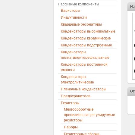
Пассивные компоненты
Из
Варисторы
Индуктивности
Кварцевые резонаторы
Конденсаторы высоковольтные
Конденсаторы керамические
Конденсаторы подстроечные
Конденсаторы
полиэтилентерефталатные
Конденсаторы постоянной
емкости
Конденсаторы
электролитические
Пленочные конденсаторы
От
Предохранители
Резисторы
Многооборотные
прецизионные регулируемые
резисторы
Наборы
Резисторные сборки