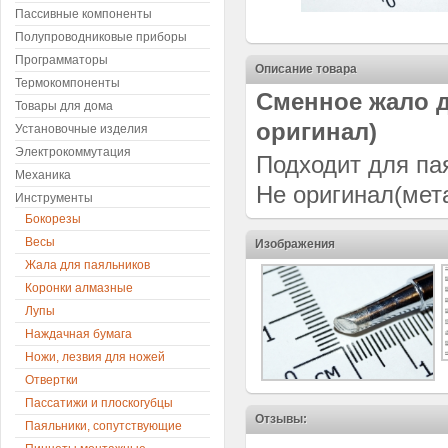
Пассивные компоненты
Полупроводниковые приборы
Программаторы
Описание товара
Термокомпоненты
Сменное жало д
Товары для дома
оригинал)
Установочные изделия
Электрокоммутация
Подходит для пая
Механика
Не оригинал(мет
Инструменты
Бокорезы
Весы
Изображения
Жала для паяльников
Коронки алмазные
Лупы
Наждачная бумага
Ножи, лезвия для ножей
Отвертки
Пассатижи и плоскогубцы
Отзывы:
Паяльники, сопутствующие