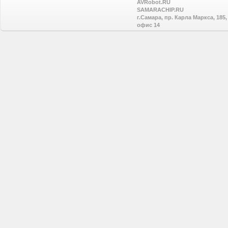
AVRobot.RU
SAMARACHIP.RU
г.Самара, пр. Карла Маркса, 185,
офис 14