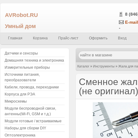
AVRobot.RU
8 (846
E-mail
Умный дом
-
Главная
Корзина
Прайс-лист
Оформить
Вход
Датчики и сенсоры
Домашняя техника и электроника
Каталог
»
Инструменты
»
Жала для п
Измерительные приборы
Источники питания,
Сменное жал
преобразователи
Кабели, провода, переходники
(не оригинал
Корпуса для РЭА
Микросхемы
Модули беспроводной связи,
антенны(Wi-Fi, GSM и т.д.)
Модули готовые / встраиваемые
Наборы для сборки DIY
Оптоэлектроника