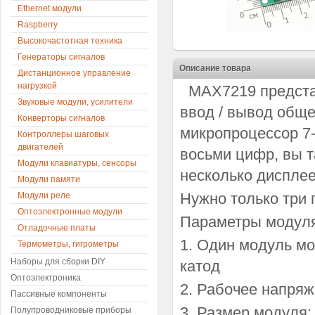
Ethernet модули
Raspberry
Высокочастотная техника
Генераторы сигналов
Описание товара
Дистанционное управление
нагрузкой
MAX7219 представ
Звуковые модули, усилители
ввод / вывод обще
Конверторы сигналов
микропроцессор 7
Контроллеры шаговых
двигателей
восьми цифр, вы 
Модули клавиатуры, сенсоры
несколько дисплее
Модули памяти
Нужно только три 
Модули реле
Оптоэлектронные модули
Параметры модуля
Отладочные платы
1. Один модуль м
Термометры, гигрометры
Наборы для сборки DIY
катод
Оптоэлектроника
2. Рабочее напряж
Пассивные компоненты
3. Размер модуля: 
Полупроводниковые приборы