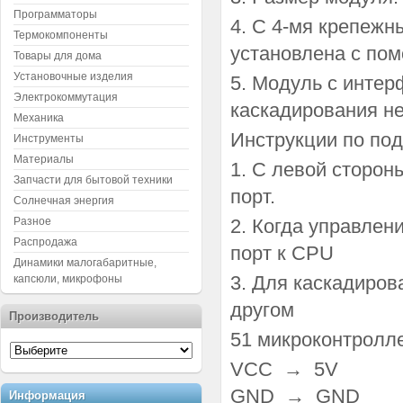
Программаторы
4. С 4-мя крепежн
Термокомпоненты
установлена с пом
Товары для дома
Установочные изделия
5. Модуль с инте
Электрокоммутация
каскадирования н
Механика
Инструкции по по
Инструменты
Материалы
1. С левой сторон
Запчасти для бытовой техники
порт.
Солнечная энергия
Разное
2. Когда управлен
Распродажа
порт к CPU
Динамики малогабаритные,
3. Для каскадиров
капсюли, микрофоны
другом
Производитель
51 микроконтролл
VCC → 5V
GND → GND
Информация