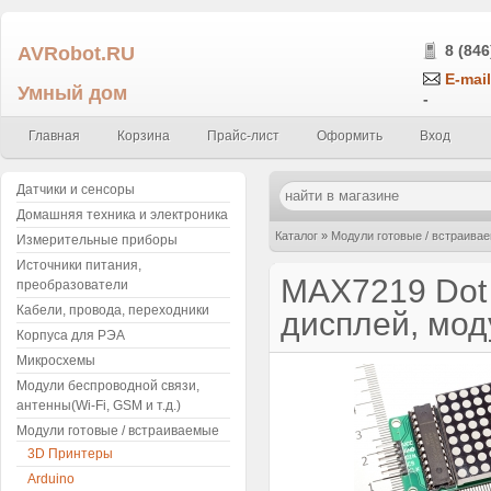
AVRobot.RU
8 (846
E-mail
Умный дом
-
Главная
Корзина
Прайс-лист
Оформить
Вход
Датчики и сенсоры
Домашняя техника и электроника
Каталог
»
Модули готовые / встраива
Измерительные приборы
Источники питания,
управления
MAX7219 Dot 
преобразователи
Кабели, провода, переходники
дисплей, мод
Корпуса для РЭА
Микросхемы
Модули беспроводной связи,
антенны(Wi-Fi, GSM и т.д.)
Модули готовые / встраиваемые
3D Принтеры
Arduino