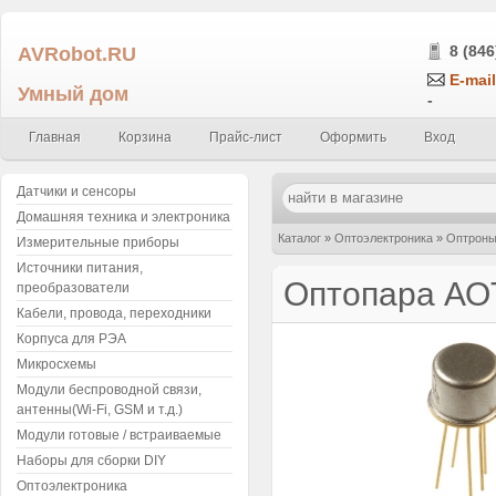
AVRobot.RU
8 (846
E-mail
Умный дом
-
Главная
Корзина
Прайс-лист
Оформить
Вход
Датчики и сенсоры
Домашняя техника и электроника
Каталог
»
Оптоэлектроника
»
Оптрон
Измерительные приборы
Источники питания,
Оптопара АО
преобразователи
Кабели, провода, переходники
Корпуса для РЭА
Микросхемы
Модули беспроводной связи,
антенны(Wi-Fi, GSM и т.д.)
Модули готовые / встраиваемые
Наборы для сборки DIY
Оптоэлектроника