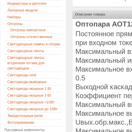
Индикаторы и дисплеи
Лазерные модули
Описание товара
Наборы
Оптопара АОТ1
Оптроны
Оптроны импортные
Постоянное прям
Оптроны отечественные
при входном токе
Светодиодные лампы и сборки
Максимальный вх
Светодиодные ленты
Светодиодные линзы,
Максимальный им
вторичная оптика для
Максимальное вх
светодиодов
Светодиоды smd
0.5
Светодиоды выводные
Выходной каскад
Светодиоды мощные 1 Вт
Коэффициент пер
Светодиоды мощные 3 Вт
Светодиоды мощные >10Вт
Максимальный вы
Светодиоды мощные до 10Вт
Максимальное в
Твердотельные реле
Uвых.обр.макс.,В
Фотоприемники
Максимальное в
Пассивные компоненты