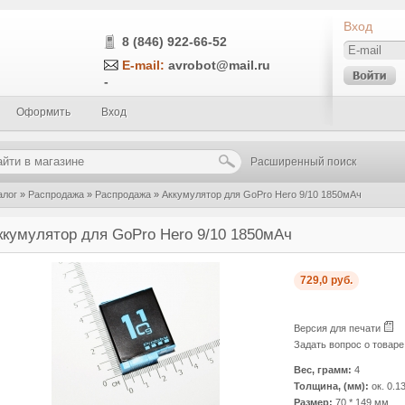
Вход
8 (846) 922-66-52
E-mail:
avrobot@mail.ru
-
Оформить
Вход
Расширенный поиск
алог
»
Распродажа
»
Распродажа
»
Аккумулятор для GoPro Hero 9/10 1850мАч
ккумулятор для GoPro Hero 9/10 1850мАч
729,0 руб.
Версия для печати
Задать вопрос о товар
Вес, грамм:
4
Толщина, (мм):
ок. 0.1
Размер:
70 * 149 мм