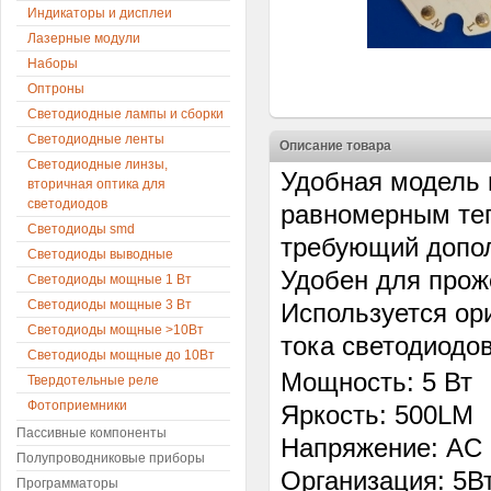
Индикаторы и дисплеи
Лазерные модули
Наборы
Оптроны
Светодиодные лампы и сборки
Светодиодные ленты
Описание товара
Светодиодные линзы,
Удобная модель 
вторичная оптика для
светодиодов
равномерным теп
Светодиоды smd
требующий допол
Светодиоды выводные
Удобен для прож
Светодиоды мощные 1 Вт
Светодиоды мощные 3 Вт
Используется ор
Светодиоды мощные >10Вт
тока светодиодов
Светодиоды мощные до 10Вт
Мощность: 5 Вт
Твердотельные реле
Фотоприемники
Яркость: 500LM
Пассивные компоненты
Напряжение: AC 
Полупроводниковые приборы
Организация: 5В
Программаторы