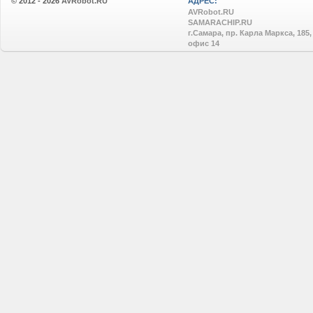
© 2012 - 2026
AVRobot.RU
АДРЕС:
AVRobot.RU
SAMARACHIP.RU
г.Самара, пр. Карла Маркса, 185,
офис 14