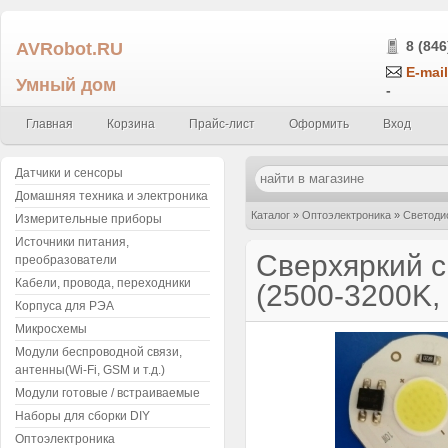
AVRobot.RU
8 (846
E-mail
Умный дом
-
Главная
Корзина
Прайс-лист
Оформить
Вход
Датчики и сенсоры
Домашняя техника и электроника
Каталог
»
Оптоэлектроника
»
Светоди
Измерительные приборы
Источники питания,
AC)
Сверхяркий с
преобразователи
Кабели, провода, переходники
(2500-3200K,
Корпуса для РЭА
Микросхемы
Модули беспроводной связи,
антенны(Wi-Fi, GSM и т.д.)
Модули готовые / встраиваемые
Наборы для сборки DIY
Оптоэлектроника