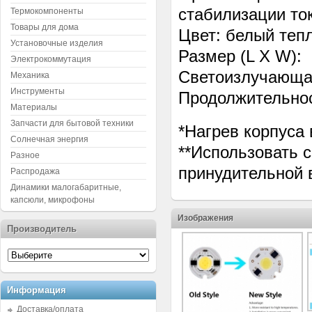
стабилизации то
Термокомпоненты
Товары для дома
Цвет: белый теп
Установочные изделия
Размер (L X W):
Электрокоммутация
Светоизлучающая
Механика
Инструменты
Продолжительнос
Материалы
Запчасти для бытовой техники
*Нагрев корпуса
Солнечная энергия
**Использовать с
Разное
принудительной 
Распродажа
Динамики малогабаритные,
капсюли, микрофоны
Изображения
Производитель
Информация
Доставка/оплата