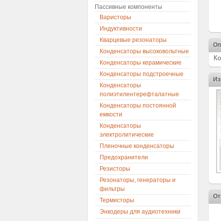
Пассивные компоненты
Варисторы
Индуктивности
Кварцевые резонаторы
Оп
Конденсаторы высоковольтные
Ко
Конденсаторы керамические
Конденсаторы подстроечные
Из
Конденсаторы
полиэтилентерефталатные
Конденсаторы постоянной
емкости
Конденсаторы
электролитические
Пленочные конденсаторы
Предохранители
Резисторы
Резонаторы, генераторы и
фильтры
От
Термисторы
Энкодеры для аудиотехники