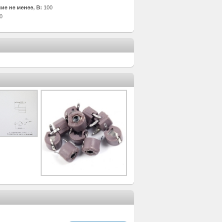
е не менее, В:
100
0