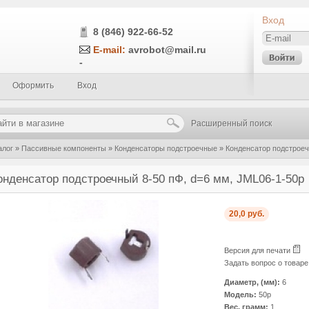
Вход
8 (846) 922-66-52
E-mail:
avrobot@mail.ru
-
Оформить
Вход
Расширенный поиск
алог
»
Пассивные компоненты
»
Конденсаторы подстроечные
»
Конденсатор подстроеч
онденсатор подстроечный 8-50 пФ, d=6 мм, JML06-1-50p
20,0 руб.
Версия для печати
Задать вопрос о товар
Диаметр, (мм):
6
Модель:
50p
Вес, грамм:
1