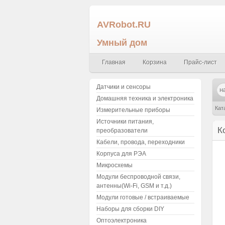
AVRobot.RU
Умный дом
Главная
Корзина
Прайс-лист
Датчики и сенсоры
Домашняя техника и электроника
Кат
Измерительные приборы
Источники питания,
К
преобразователи
Кабели, провода, переходники
Корпуса для РЭА
Микросхемы
Модули беспроводной связи,
антенны(Wi-Fi, GSM и т.д.)
Модули готовые / встраиваемые
Наборы для сборки DIY
Оптоэлектроника