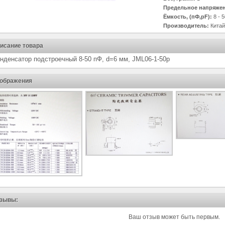
Предельное напряжени
Ёмкость, (пФ,pF):
8 - 5
Производитель:
Китай
исание товара
нденсатор подстроечный 8-50 пФ, d=6 мм, JML06-1-50p
ображения
зывы:
Ваш отзыв может быть первым.