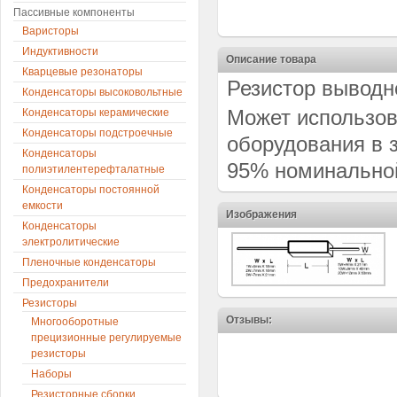
Пассивные компоненты
Варисторы
Индуктивности
Описание товара
Кварцевые резонаторы
Резистор выводн
Конденсаторы высоковольтные
Может использов
Конденсаторы керамические
Конденсаторы подстроечные
оборудования в 
Конденсаторы
95% номинально
полиэтилентерефталатные
Конденсаторы постоянной
емкости
Изображения
Конденсаторы
электролитические
Пленочные конденсаторы
Предохранители
Резисторы
Отзывы:
Многооборотные
прецизионные регулируемые
резисторы
Наборы
Резисторные сборки