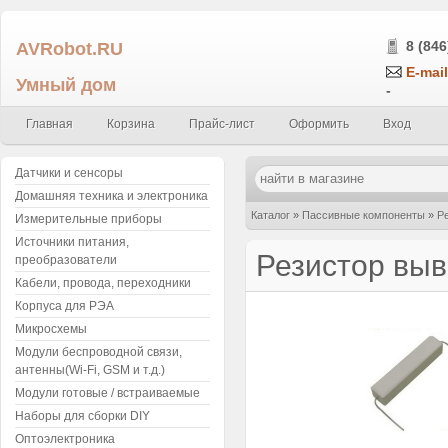
AVRobot.RU
8 (846
E-mail
Умный дом
-
Главная
Корзина
Прайс-лист
Оформить
Вход
Датчики и сенсоры
Домашняя техника и электроника
Каталог
»
Пассивные компоненты
»
Р
Измерительные приборы
Источники питания,
Резистор выв
преобразователи
Кабели, провода, переходники
Корпуса для РЭА
Микросхемы
Модули беспроводной связи,
антенны(Wi-Fi, GSM и т.д.)
Модули готовые / встраиваемые
Наборы для сборки DIY
Оптоэлектроника