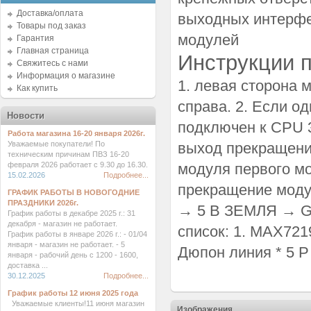
Доставка/оплата
выходных интерфе
Товары под заказ
модулей
Гарантия
Главная страница
Инструкции 
Свяжитесь с нами
Информация о магазине
1. левая сторона 
Как купить
справа. 2. Если о
Новости
подключен к CPU 3
Работа магазина 16-20 января 2026г.
Уважаемые покупатели! По
выход прекращени
техническим причинам ПВЗ 16-20
февраля 2026 работает с 9.30 до 16.30.
модуля первого мо
15.02.2026
Подробнее...
прекращение модул
ГРАФИК РАБОТЫ В НОВОГОДНИЕ
ПРАЗДНИКИ 2026г.
→ 5 В ЗЕМЛЯ → GN
График работы в декабре 2025 г.: 31
декабря - магазин не работает.
список: 1. MAX721
График работы в январе 2026 г.: - 01/04
января - магазин не работает. - 5
Дюпон линия * 5 P
января - рабочий день с 1200 - 1600,
доставка ...
30.12.2025
Подробнее...
График работы 12 июня 2025 года
Уважаемые клиенты!11 июня магазин
Изображения