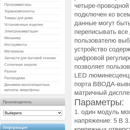
четыре-проводной
Программаторы
Термокомпоненты
подключен ко все
Товары для дома
данные могут быт
Установочные изделия
переписывать все
Электрокоммутация
Механика
пользователю выб
Инструменты
устройство содерж
Материалы
цифровой регулиро
Запчасти для бытовой техники
Солнечная энергия
позволяет пользов
Разное
LED люминесценци
Распродажа
порта ВВОДА-выво
Динамики малогабаритные,
капсюли, микрофоны
матричный диспле
Параметры:
Производитель
1. один модуль мо
напряжение: 5 В 3. 
Информация
крепежных отверст