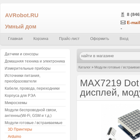
AVRobot.RU
8 (846
E-mail
Умный дом
-
Главная
Корзина
Прайс-лист
Оформить
Вход
Датчики и сенсоры
Домашняя техника и электроника
Каталог
»
Модули готовые / встраива
Измерительные приборы
Источники питания,
управления
MAX7219 Dot 
преобразователи
Кабели, провода, переходники
дисплей, мод
Корпуса для РЭА
Микросхемы
Модули беспроводной связи,
антенны(Wi-Fi, GSM и т.д.)
Модули готовые / встраиваемые
3D Принтеры
Arduino