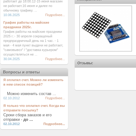
работает до 18:00.12-15 июня магазин
не работает.16 июня и далее по
обычному графику. ...
10.06.2025
Подробнее...
График работы на майские
праздники 2025г.
График работы на майские праздники
2025 г.:- 30 апреля сокращеный
предпраздничный день на 1 час. - 1
мая - 4 мая пункт выдачи не работает,
"самовывоз" / "доставка курьером"
осуществляться не ...
30.04.2025
Подробнее...
Отзывы:
Вопросы и ответы
Я оплатил счет. Можно ли изменить
в нем список позиций?
Можно изменить состав ...
02.10.2012
Подробнее...
Я только что оплатил счет. Когда вы
отправите посылку?
Сроки сбора заказов и его
отправки -
до ...
02.10.2012
Подробнее...