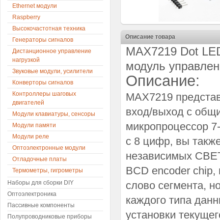
Ethernet модули
Raspberry
Высокочастотная техника
Описание товара
Генераторы сигналов
MAX7219 Dot LED
Дистанционное управление
нагрузкой
модуль управлен
Звуковые модули, усилители
Описание:
Конверторы сигналов
Контроллеры шаговых
MAX7219 представ
двигателей
вход/выход с общи
Модули клавиатуры, сенсоры
микропроцессор 
Модули памяти
Модули реле
с 8 цифр, вы такж
Оптоэлектронные модули
независимых СВЕТ
Отладочные платы
BCD encoder chip,
Термометры, гигрометры
Наборы для сборки DIY
слово сегмента, 
Оптоэлектроника
каждого типа данн
Пассивные компоненты
установки текуще
Полупроводниковые приборы