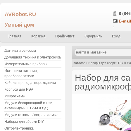
AVRobot.RU
8 (846
E-mail
Умный дом
-
Главная
Корзина
Прайс-лист
Оформить
Вход
Датчики и сенсоры
Домашняя техника и электроника
Каталог
»
Наборы для сборки DIY
»
На
Измерительные приборы
Источники питания,
Набор для са
преобразователи
Кабели, провода, переходники
радиомикроф
Корпуса для РЭА
Микросхемы
Модули беспроводной связи,
антенны(Wi-Fi, GSM и т.д.)
Модули готовые / встраиваемые
Наборы для сборки DIY
Оптоэлектроника