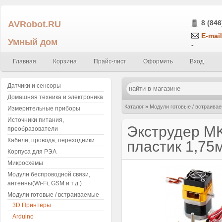
AVRobot.RU
8 (846
E-mail
Умный дом
-
Главная
Корзина
Прайс-лист
Оформить
Вход
Датчики и сенсоры
Домашняя техника и электроника
Каталог
»
Модули готовые / встраива
Измерительные приборы
Источники питания,
Экструдер MK
преобразователи
Кабели, провода, переходники
пластик 1,75
Корпуса для РЭА
Микросхемы
Модули беспроводной связи,
антенны(Wi-Fi, GSM и т.д.)
Модули готовые / встраиваемые
3D Принтеры
Arduino