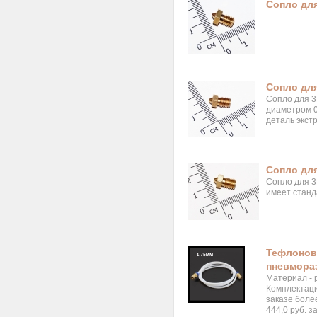
Сопло для
Сопло для
Сопло для 3
диаметром 0
деталь экст
Сопло для
Сопло для 3
имеет станд
Тефлонова
пневмораз
Материал - 
Комплектаци
заказе более
444,0 руб. з