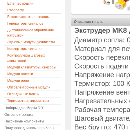
Ethernet модули
Raspberry
Высокочастотная техника
Описание товара
Генераторы сигналов
Экструдер MK8 
Дистанционное управление
нагрузкой
Диаметр сопла: 
Звуковые модули, усилители
Материал для пе
Конверторы сигналов
Контроллеры шаговых
Скорость перекл
двигателей
Скорость подачи 
Модули клавиатуры, сенсоры
Напряжение нагр
Модули памяти
Модули реле
Термистор: 100 
Оптоэлектронные модули
Напряжение вент
Отладочные платы
Нагревательных с
Термометры, гигрометры
Рабочая темпера
Наборы для сборки DIY
Оптоэлектроника
Шаговый двигате
Пассивные компоненты
Вес брутто: 470 
Полупроводниковые приборы