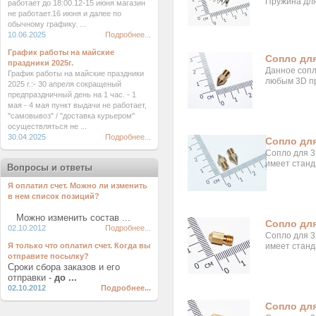
Пружина для
работает до 18:00.12-15 июня магазин
не работает.16 июня и далее по
обычному графику. ...
10.06.2025
Подробнее...
График работы на майские
Сопло для
праздники 2025г.
Данное сопл
График работы на майские праздники
любым 3D п
2025 г.:- 30 апреля сокращеный
предпраздничный день на 1 час. - 1
мая - 4 мая пункт выдачи не работает,
"самовывоз" / "доставка курьером"
осуществляться не ...
30.04.2025
Подробнее...
Сопло для
Сопло для 3
имеет станд
Вопросы и ответы
Я оплатил счет. Можно ли изменить
в нем список позиций?
Можно изменить состав ...
Сопло для
02.10.2012
Подробнее...
Сопло для 3
Я только что оплатил счет. Когда вы
имеет станд
отправите посылку?
Сроки сбора заказов и его
отправки -
до ...
02.10.2012
Подробнее...
Сопло для