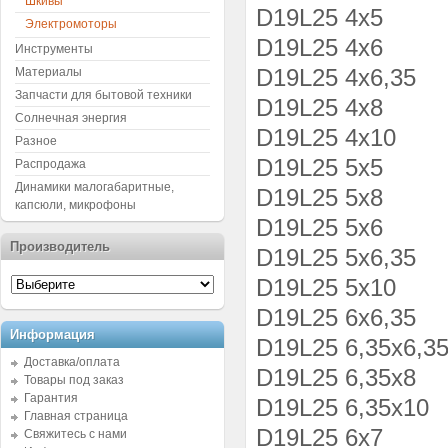
Шкивы
D19L25 4x5
Электромоторы
D19L25 4x6
Инструменты
D19L25 4x6,35
Материалы
Запчасти для бытовой техники
D19L25 4x8
Солнечная энергия
D19L25 4x10
Разное
D19L25 5x5
Распродажа
Динамики малогабаритные,
D19L25 5x8
капсюли, микрофоны
D19L25 5x6
Производитель
D19L25 5x6,35
D19L25 5x10
D19L25 6x6,35
Информация
D19L25 6,35x6,3
Доставка/оплата
D19L25 6,35x8
Товары под заказ
Гарантия
D19L25 6,35x10
Главная страница
D19L25 6x7
Свяжитесь с нами