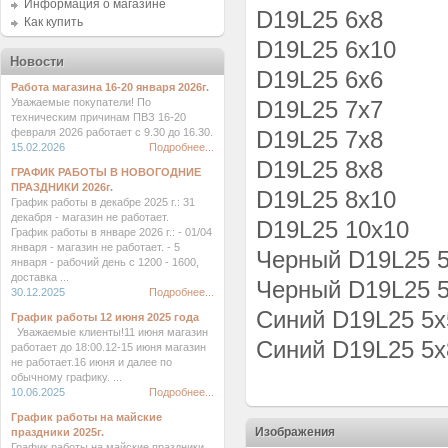
Информация о магазине
D19L25 6x8
Как купить
D19L25 6x10
Новости
D19L25 6x6
Работа магазина 16-20 января 2026г.
Уважаемые покупатели! По
D19L25 7x7
техническим причинам ПВЗ 16-20
февраля 2026 работает с 9.30 до 16.30.
D19L25 7x8
15.02.2026
Подробнее...
D19L25 8x8
ГРАФИК РАБОТЫ В НОВОГОДНИЕ
ПРАЗДНИКИ 2026г.
D19L25 8x10
График работы в декабре 2025 г.: 31
декабря - магазин не работает.
D19L25 10x10
График работы в январе 2026 г.: - 01/04
января - магазин не работает. - 5
Черный D19L25 
января - рабочий день с 1200 - 1600,
доставка ...
Черный D19L25 
30.12.2025
Подробнее...
Синий D19L25 5x
График работы 12 июня 2025 года
Уважаемые клиенты!11 июня магазин
Синий D19L25 5x
работает до 18:00.12-15 июня магазин
не работает.16 июня и далее по
обычному графику. ...
10.06.2025
Подробнее...
График работы на майские
Изображения
праздники 2025г.
График работы на майские праздники