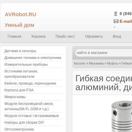
AVRobot.RU
8 (846
E-mail
Умный дом
-
Главная
Корзина
Прайс-лист
Оформить
Вход
Датчики и сенсоры
Домашняя техника и электроника
Каталог
»
Механика
»
Муфты
»
Гибкая
Измерительные приборы
Источники питания,
Гибкая соеди
преобразователи
Кабели, провода, переходники
алюминий, ди
Корпуса для РЭА
Микросхемы
Модули беспроводной связи,
антенны(Wi-Fi, GSM и т.д.)
Модули готовые / встраиваемые
Наборы для сборки DIY
Оптоэлектроника