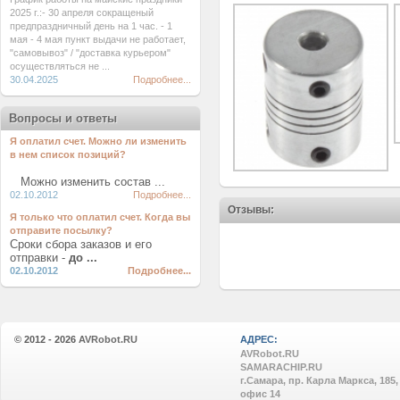
2025 г.:- 30 апреля сокращеный
предпраздничный день на 1 час. - 1
мая - 4 мая пункт выдачи не работает,
"самовывоз" / "доставка курьером"
осуществляться не ...
30.04.2025
Подробнее...
Вопросы и ответы
Я оплатил счет. Можно ли изменить
в нем список позиций?
Можно изменить состав ...
02.10.2012
Подробнее...
Отзывы:
Я только что оплатил счет. Когда вы
отправите посылку?
Сроки сбора заказов и его
отправки -
до ...
02.10.2012
Подробнее...
© 2012 - 2026
AVRobot.RU
АДРЕС:
AVRobot.RU
SAMARACHIP.RU
г.Самара, пр. Карла Маркса, 185,
офис 14