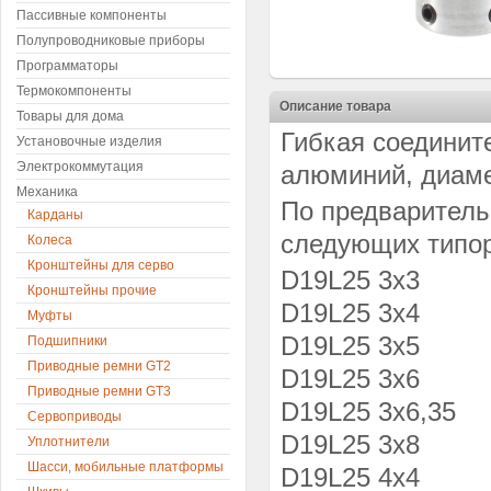
Пассивные компоненты
Полупроводниковые приборы
Программаторы
Термокомпоненты
Описание товара
Товары для дома
Гибкая соедини
Установочные изделия
Электрокоммутация
алюминий, диаме
Механика
По предваритель
Карданы
следующих типо
Колеса
Кронштейны для серво
D19L25 3x3
Кронштейны прочие
D19L25 3x4
Муфты
D19L25 3x5
Подшипники
Приводные ремни GT2
D19L25 3x6
Приводные ремни GT3
D19L25 3x6,35
Сервоприводы
D19L25 3x8
Уплотнители
Шасси, мобильные платформы
D19L25 4x4