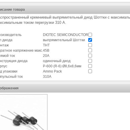
исание товара
спространенный кремниевый выпрямительный диод Шоттки с максималь
ксимальным током перегрузки 310 А.
оизводитель
DIOTEC SEMICONDUCTOR
п диода
выпрямительный Шоттки
нтаж
THT
ратное напряжение макс.
45В
ямой ток
20А
нструкция диода
одиночный диод
рпус
P-600 (R-6) Ø8,6x8,6мм
д упаковки
Ammo Pack
пульсный ток
310А
ображения