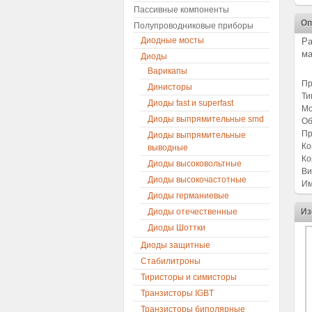
Пассивные компоненты
Оп
Полупроводниковые приборы
Диодные мосты
Ра
ма
Диоды
Варикапы
Пр
Динисторы
Ти
Диоды fast и superfast
Мо
Диоды выпрямительные smd
Об
Пр
Диоды выпрямительные
Ко
выводные
Ко
Диоды высоковольтные
Ви
Диоды высокочастотные
Им
Диоды германиевые
Диоды отечественные
Из
Диоды Шоттки
Диоды защитные
Стабилитроны
Тиристоры и симисторы
Транзисторы IGBT
Транзисторы биполярные