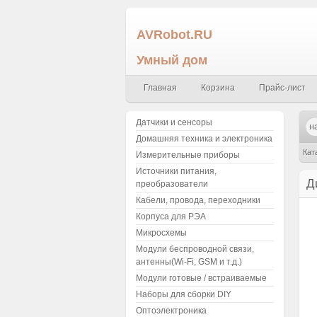
AVRobot.RU
Умный дом
Главная
Корзина
Прайс-лист
Датчики и сенсоры
Домашняя техника и электроника
Кат
Измерительные приборы
Источники питания,
Д
преобразователи
Кабели, провода, переходники
Корпуса для РЭА
Микросхемы
Модули беспроводной связи,
антенны(Wi-Fi, GSM и т.д.)
Модули готовые / встраиваемые
Наборы для сборки DIY
Оптоэлектроника