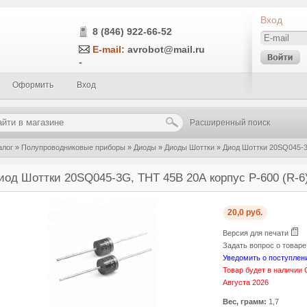
Вход
8 (846) 922-66-52
E-mail:
avrobot@mail.ru
-
Оформить
Вход
Расширенный поиск
алог
»
Полупроводниковые приборы
»
Диоды
»
Диоды Шоттки
»
Диод Шоттки 20SQ045-3
иод Шоттки 20SQ045-3G, THT 45В 20А корпус P-600 (R-6
20,0 руб.
Версия для печати
Задать вопрос о товар
Уведомить о поступлен
Товар будет в наличии 
Августа 2026
Вес, грамм:
1,7