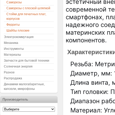
эстетичный вне
Саморезы
современной те
Саморезы с плоской шляпкой
Стойки для печатных плат,
смартфонах, пл
корпусов
надежного соед
Ферриты
Шайбы плоские
материнских пл
Электрокоммутация
компонентов.
Механика
Инструменты
Характеристики
Материалы
Запчасти для бытовой техники
Резьба: Метр
Солнечная энергия
Диаметр, мм: 
Разное
Распродажа
Длина винта, 
Динамики малогабаритные,
капсюли, микрофоны
Тип головки: 
Диапазон рабо
Производитель
Материал: Уг