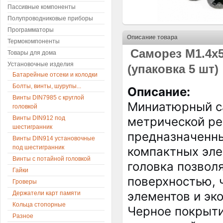
Пассивные компоненты
Полупроводниковые приборы
Программаторы
Описание товара
Термокомпоненты
Саморез М1.4x
Товары для дома
Установочные изделия
(упаковка 5 шт)
Батарейные отсеки и колодки
Болты, винты, шурупы...
Описание:
Винты DIN7985 с круглой
Миниатюрный с
головкой
Винты DIN912 под
метрической ре
шестигранник
предназначенны
Винты DIN914 установочные
под шестигранник
компактных эле
Винты с потайной головкой
головка позвол
Гайки
поверхностью, 
Гроверы
элементов и эк
Держатели карт памяти
Кольца стопорные
Черное покрыти
Разное