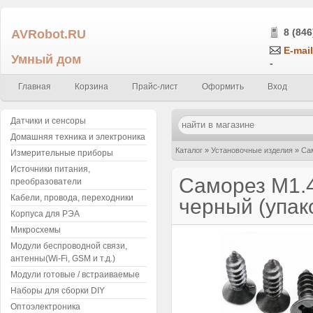
AVRobot.RU
8 (846
E-mail
Умный дом
-
Главная
Корзина
Прайс-лист
Оформить
Вход
Датчики и сенсоры
Домашняя техника и электроника
Каталог
»
Установочные изделия
»
Са
Измерительные приборы
Источники питания,
Саморез М1.4
преобразователи
Кабели, провода, переходники
черный (упак
Корпуса для РЭА
Микросхемы
Модули беспроводной связи,
антенны(Wi-Fi, GSM и т.д.)
Модули готовые / встраиваемые
Наборы для сборки DIY
Оптоэлектроника