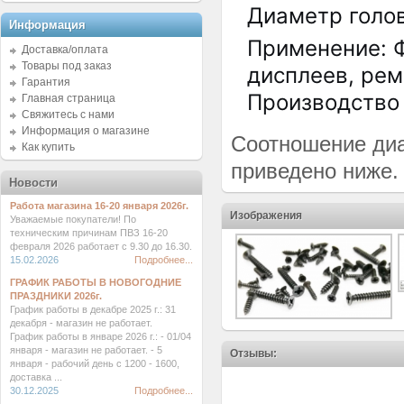
Диаметр голо
Информация
Применение: Ф
Доставка/оплата
Товары под заказ
дисплеев, рем
Гарантия
Производство -
Главная страница
Свяжитесь с нами
Информация о магазине
Соотношение диа
Как купить
приведено ниже.
Новости
Работа магазина 16-20 января 2026г.
Изображения
Уважаемые покупатели! По
техническим причинам ПВЗ 16-20
февраля 2026 работает с 9.30 до 16.30.
15.02.2026
Подробнее...
ГРАФИК РАБОТЫ В НОВОГОДНИЕ
ПРАЗДНИКИ 2026г.
График работы в декабре 2025 г.: 31
декабря - магазин не работает.
График работы в январе 2026 г.: - 01/04
января - магазин не работает. - 5
Отзывы:
января - рабочий день с 1200 - 1600,
доставка ...
30.12.2025
Подробнее...