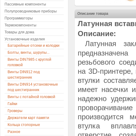
Пассивные компоненты
Полупроводниковые приборы
Описание товара
Программаторы
Латунная встав
Термокомпоненты
Описание:
Товары для дома
Установочные изделия
Латунная за
Батарейные отсеки и колодки
предназначена
Болты, винты, шурупы...
Винты DIN7985 с круглой
резьбового соед
головкой
на 3D-принтере,
Винты DIN912 под
шестигранник
втулки составл
Винты DIN914 установочные
имеет насечки и
под шестигранник
надежно удержи
Винты с потайной головкой
Гайки
проворачиван
Гроверы
производится м
Держатели карт памяти
втулка вплавл
Кольца стопорные
Разное
отверстие, соз