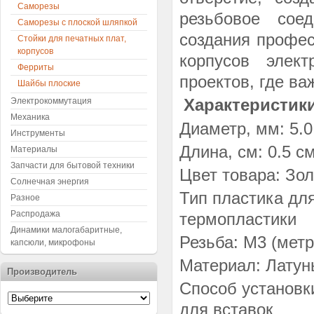
Саморезы
резьбовое сое
Саморезы с плоской шляпкой
создания профес
Стойки для печатных плат,
корпусов
корпусов элект
Ферриты
проектов, где ва
Шайбы плоские
Характеристики
Электрокоммутация
Механика
Диаметр, мм: 5.
Инструменты
Длина, см: 0.5 с
Материалы
Запчасти для бытовой техники
Цвет товара: Зол
Солнечная энергия
Тип пластика дл
Разное
Распродажа
термопластики
Динамики малогабаритные,
Резьба: М3 (метр
капсюли, микрофоны
Материал: Латун
Производитель
Способ установк
для вставок