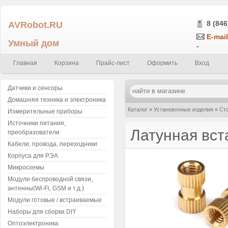
AVRobot.RU
8 (846
E-mail
Умный дом
-
Главная
Корзина
Прайс-лист
Оформить
Вход
Датчики и сенсоры
Домашняя техника и электроника
Каталог
»
Установочные изделия
»
Сто
Измерительные приборы
Источники питания,
Латунная вст
преобразователи
Кабели, провода, переходники
Корпуса для РЭА
Микросхемы
Модули беспроводной связи,
антенны(Wi-Fi, GSM и т.д.)
Модули готовые / встраиваемые
Наборы для сборки DIY
Оптоэлектроника