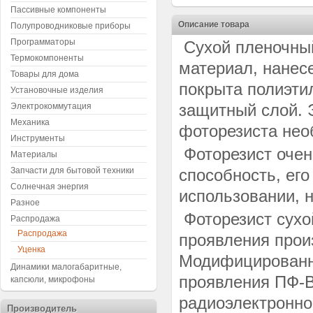
Пассивные компоненты
Описание товара
Полупроводниковые приборы
Программаторы
Сухой пленочный
Термокомпоненты
материал, нанес
Товары для дома
покрыта полиэти
Установочные изделия
защитный слой. 
Электрокоммутация
Механика
фоторезиста нео
Инструменты
Фоторезист очен
Материалы
Запчасти для бытовой техники
способность, его
Солнечная энергия
использовании, н
Разное
Фоторезист сух
Распродажа
Распродажа
проявления произ
Уценка
Модифицированн
Динамики малогабаритные,
проявления ПФ-В
капсюли, микрофоны
радиоэлектронно
Производитель