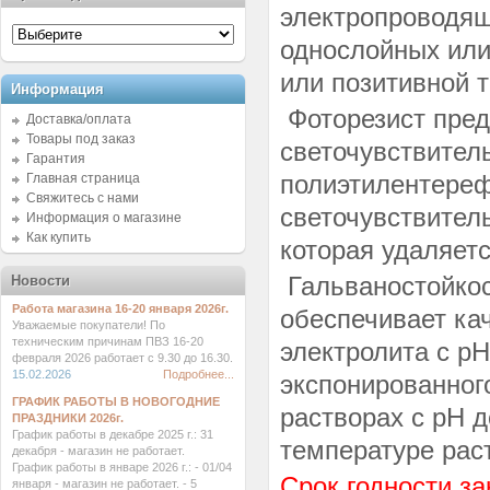
электропроводящ
однослойных или
или позитивной т
Информация
Фоторезист пред
Доставка/оплата
Товары под заказ
светочувствител
Гарантия
полиэтилентереф
Главная страница
Свяжитесь с нами
светочувствител
Информация о магазине
Как купить
которая удаляет
Гальваностойкос
Новости
Работа магазина 16-20 января 2026г.
обеспечивает ка
Уважаемые покупатели! По
техническим причинам ПВЗ 16-20
электролита с p
февраля 2026 работает с 9.30 до 16.30.
15.02.2026
Подробнее...
экспонированног
ГРАФИК РАБОТЫ В НОВОГОДНИЕ
растворах с pH д
ПРАЗДНИКИ 2026г.
График работы в декабре 2025 г.: 31
температуре рас
декабря - магазин не работает.
График работы в январе 2026 г.: - 01/04
Срок годности за
января - магазин не работает. - 5