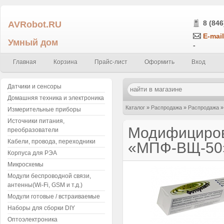
AVRobot.RU
8 (846
E-mail
Умный дом
-
Главная
Корзина
Прайс-лист
Оформить
Вход
Датчики и сенсоры
Домашняя техника и электроника
Каталог
»
Распродажа
»
Распродажа
Измерительные приборы
Источники питания,
Модифициров
преобразователи
Кабели, провода, переходники
«МПФ-ВЩ-50»
Корпуса для РЭА
Микросхемы
Модули беспроводной связи,
антенны(Wi-Fi, GSM и т.д.)
Модули готовые / встраиваемые
Наборы для сборки DIY
Оптоэлектроника