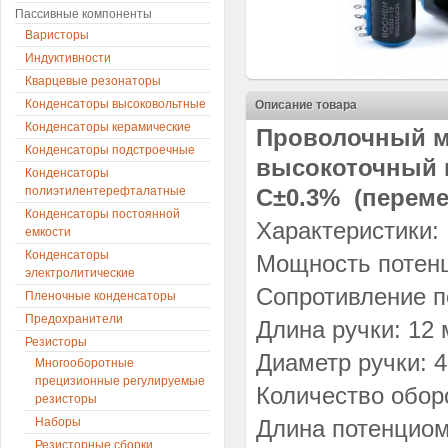
Пассивные компоненты
Варисторы
Индуктивности
Кварцевые резонаторы
Конденсаторы высоковольтные
Описание товара
Конденсаторы керамические
Проволочный 
Конденсаторы подстроечные
высокоточный 
Конденсаторы
полиэтилентерефталатные
C±0.3% (переме
Конденсаторы постоянной
Характеристики:
емкости
Конденсаторы
Мощность потенц
электролитические
Сопротивление п
Пленочные конденсаторы
Предохранители
Длина ручки: 12
Резисторы
Диаметр ручки: 
Многооборотные
прецизионные регулируемые
Количество обор
резисторы
Наборы
Длина потенциом
Резисторные сборки