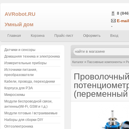
AVRobot.RU
8 (846
E-mail
Умный дом
-
Главная
Корзина
Прайс-лист
Оформить
Вход
Датчики и сенсоры
Домашняя техника и электроника
Каталог
»
Пассивные компоненты
»
Р
Измерительные приборы
Источники питания,
12-1W 2.2 КОм ±5% C±0.3% (перемен
Проволочный
преобразователи
Кабели, провода, переходники
потенциомет
Корпуса для РЭА
(переменный 
Микросхемы
Модули беспроводной связи,
антенны(Wi-Fi, GSM и т.д.)
Модули готовые / встраиваемые
Наборы для сборки DIY
Оптоэлектроника