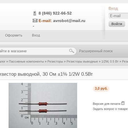
Вход
8 (846) 922-66-52
E-mail:
avrobot@mail.ru
-
Оформить
Вход
Расширенный поиск
алог
»
Пассивные компоненты
»
Резисторы
»
Резисторы выводные
»
1/2W, 0.5 Вт
»
Рез
езистор выводной, 30 Ом ±1% 1/2W 0.5Вт
3,0 руб.
Версия для печати
Задать вопрос о товар