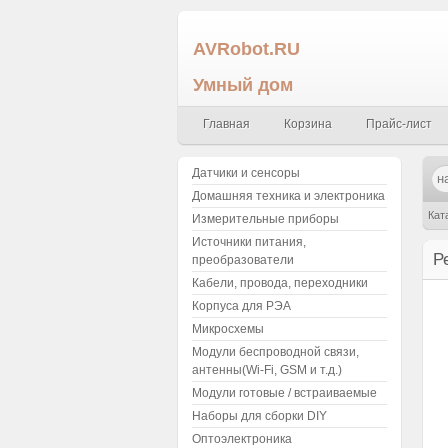
AVRobot.RU
Умный дом
Главная
Корзина
Прайс-лист
Датчики и сенсоры
Домашняя техника и электроника
Кат
Измерительные приборы
Источники питания,
Р
преобразователи
Кабели, провода, переходники
Корпуса для РЭА
Микросхемы
Модули беспроводной связи,
антенны(Wi-Fi, GSM и т.д.)
Модули готовые / встраиваемые
Наборы для сборки DIY
Оптоэлектроника