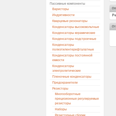
Пассивные компоненты
Оп
Варисторы
Индуктивности
Ре
Кварцевые резонаторы
От
Конденсаторы высоковольтные
Конденсаторы керамические
Конденсаторы подстроечные
Конденсаторы
полиэтилентерефталатные
Конденсаторы постоянной
емкости
Конденсаторы
электролитические
Пленочные конденсаторы
Предохранители
Резисторы
Многооборотные
прецизионные регулируемые
резисторы
Наборы
Резисторные сборки