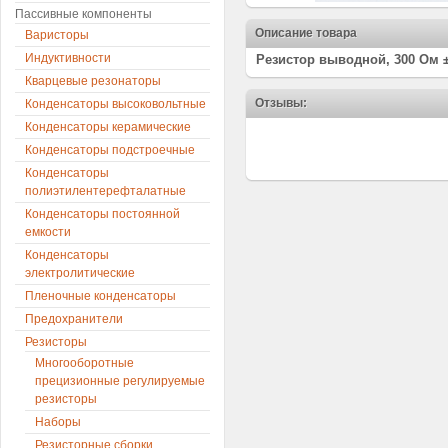
Пассивные компоненты
Описание товара
Варисторы
Индуктивности
Резистор выводной, 300 Ом ±
Кварцевые резонаторы
Отзывы:
Конденсаторы высоковольтные
Конденсаторы керамические
Конденсаторы подстроечные
Конденсаторы
полиэтилентерефталатные
Конденсаторы постоянной
емкости
Конденсаторы
электролитические
Пленочные конденсаторы
Предохранители
Резисторы
Многооборотные
прецизионные регулируемые
резисторы
Наборы
Резисторные сборки