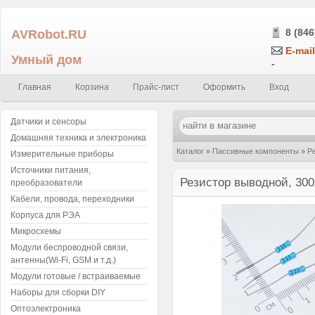
AVRobot.RU
8 (846
E-mail
Умный дом
-
Главная
Корзина
Прайс-лист
Оформить
Вход
Датчики и сенсоры
Домашняя техника и электроника
Каталог
»
Пассивные компоненты
»
Р
Измерительные приборы
Источники питания,
Резистор выводной, 300
преобразователи
Кабели, провода, переходники
Корпуса для РЭА
Микросхемы
Модули беспроводной связи,
антенны(Wi-Fi, GSM и т.д.)
Модули готовые / встраиваемые
Наборы для сборки DIY
Оптоэлектроника