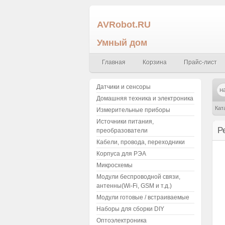
AVRobot.RU
Умный дом
Главная
Корзина
Прайс-лист
Датчики и сенсоры
Домашняя техника и электроника
Кат
Измерительные приборы
Источники питания,
Р
преобразователи
Кабели, провода, переходники
Корпуса для РЭА
Микросхемы
Модули беспроводной связи,
антенны(Wi-Fi, GSM и т.д.)
Модули готовые / встраиваемые
Наборы для сборки DIY
Оптоэлектроника