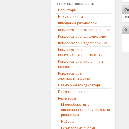
Пассивные компоненты
Оп
Варисторы
Индуктивности
Ре
Кварцевые резонаторы
От
Конденсаторы высоковольтные
Конденсаторы керамические
Конденсаторы подстроечные
Конденсаторы
полиэтилентерефталатные
Конденсаторы постоянной
емкости
Конденсаторы
электролитические
Пленочные конденсаторы
Предохранители
Резисторы
Многооборотные
прецизионные регулируемые
резисторы
Наборы
Резисторные сборки