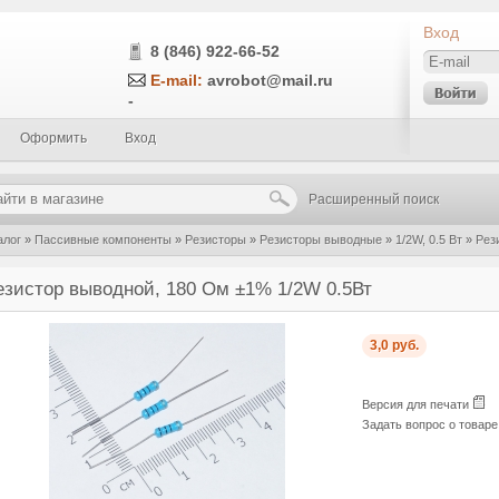
Вход
8 (846) 922-66-52
E-mail:
avrobot@mail.ru
-
Оформить
Вход
Расширенный поиск
алог
»
Пассивные компоненты
»
Резисторы
»
Резисторы выводные
»
1/2W, 0.5 Вт
»
Рез
езистор выводной, 180 Ом ±1% 1/2W 0.5Вт
3,0 руб.
Версия для печати
Задать вопрос о товар