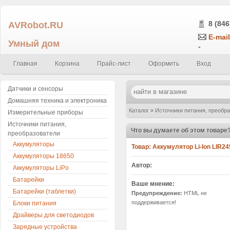
AVRobot.RU
8 (846
E-mail
Умный дом
-
Главная
Корзина
Прайс-лист
Оформить
Вход
Датчики и сенсоры
Домашняя техника и электроника
Каталог
»
Источники питания, преобр
Измерительные приборы
Источники питания,
Что вы думаете об этом товаре
преобразователи
Аккумуляторы
Товар:
Аккумулятор Li-Ion LIR24
Аккумуляторы 18650
Автор:
Аккумуляторы LiPo
Батарейки
Ваше мнение:
Батарейки (таблетки)
Предупреждение:
HTML не
поддерживается!
Блоки питания
Драйверы для светодиодов
Зарядные устройства