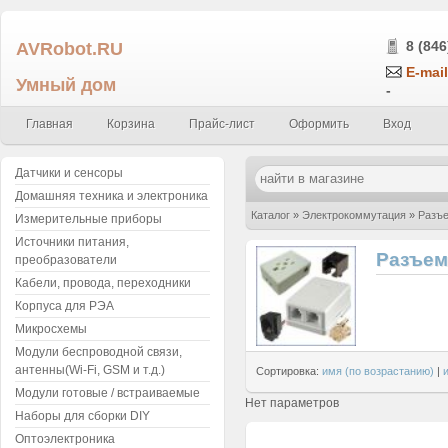
AVRobot.RU
8 (846
E-mail
Умный дом
-
Главная
Корзина
Прайс-лист
Оформить
Вход
Датчики и сенсоры
Домашняя техника и электроника
Каталог
»
Электрокоммутация
»
Разъ
Измерительные приборы
Источники питания,
Разъем
преобразователи
Кабели, провода, переходники
Корпуса для РЭА
Микросхемы
Модули беспроводной связи,
антенны(Wi-Fi, GSM и т.д.)
Сортировка:
имя (по возрастанию)
|
Модули готовые / встраиваемые
Нет параметров
Наборы для сборки DIY
Оптоэлектроника