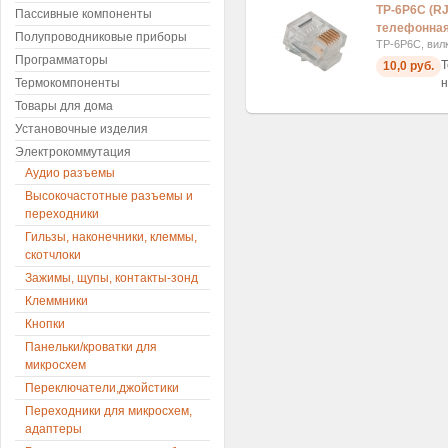
TP-6P6C (RJ
Пассивные компоненты
телефонная
Полупроводниковые приборы
TP-6P6C, вил
Программаторы
Т
10,0 руб.
Термокомпоненты
н
Товары для дома
Установочные изделия
Электрокоммутация
Аудио разъемы
Высокочастотные разъемы и
переходники
Гильзы, наконечники, клеммы,
скотчлоки
Зажимы, щупы, контакты-зонд
Клеммники
Кнопки
Панельки/кроватки для
микросхем
Переключатели,джойстики
Переходники для микросхем,
адаптеры