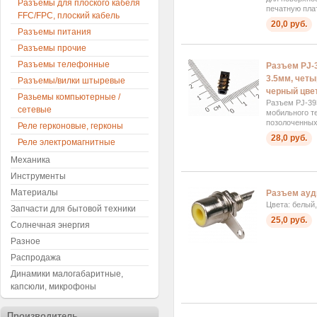
Разъемы для плоского кабеля
печатную плат
FFC/FPC, плоский кабель
20,0 руб.
Разъемы питания
Разъемы прочие
Разъемы телефонные
Разъем PJ-
3.5мм, четы
Разъемы/вилки штыревые
черный цве
Разьемы компьютерные /
Разъем PJ-39
сетевые
мобильного т
позолоченных
Реле герконовые, герконы
28,0 руб.
Реле электромагнитные
Механика
Инструменты
Материалы
Разъем ауд
Цвета: белый
Запчасти для бытовой техники
25,0 руб.
Солнечная энергия
Разное
Распродажа
Динамики малогабаритные,
капсюли, микрофоны
Производитель