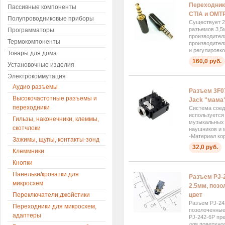
Переходник
Пассивные компоненты
CTIA и OMT
Полупроводниковые приборы
Существует 2
разъемов 3,5
Программаторы
производител
Термокомпоненты
производител
и регулировко
Товары для дома
160,0 руб.
Установочные изделия
Электрокоммутация
Аудио разъемы
Разъем 3F07
Высокочастотные разъемы и
Jack "мама"
переходники
Система соеди
используется
Гильзы, наконечники, клеммы,
музыкальных 
скотчлоки
наушников и 
-Материал кор
Зажимы, щупы, контакты-зонд
32,0 руб.
Клеммники
Кнопки
Панельки/кроватки для
Разъем PJ-
микросхем
2.5мм, поз
Переключатели,джойстики
цвет
Разъем PJ-24
Переходники для микросхем,
позолоченные
адаптеры
PJ-242-6P пр
для поверхно