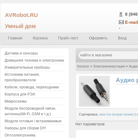
AVRobot.RU
8 (846
E-mail
Умный дом
-
Главная
Корзина
Прайс-лист
Оформить
Вход
Датчики и сенсоры
Домашняя техника и электроника
Каталог
»
Электрокоммутация
»
Ауди
Измерительные приборы
Источники питания,
Аудио 
преобразователи
Кабели, провода, переходники
Корпуса для РЭА
Микросхемы
Модули беспроводной связи,
антенны(Wi-Fi, GSM и т.д.)
Сортировка:
имя (по возрастанию)
|
Модули готовые / встраиваемые
Нет параметров
Наборы для сборки DIY
Оптоэлектроника